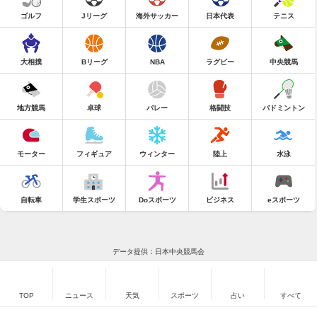
ゴルフ
Jリーグ
海外サッカー
日本代表
テニス
大相撲
Bリーグ
NBA
ラグビー
中央競馬
地方競馬
卓球
バレー
格闘技
バドミントン
モーター
フィギュア
ウィンター
陸上
水泳
自転車
学生スポーツ
Doスポーツ
ビジネス
eスポーツ
データ提供：日本中央競馬会
TOP
ニュース
天気
スポーツ
占い
すべて