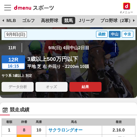
dメニュー
球
MLB
ゴルフ
高校野球
競馬
Jリーグ
プロ野球（2軍）
函館
中山
中京
11R
9/8(日) 4回中山2日目
3歳以上500万円以下
12R
16:15
平地 芝 右 外回り・2200m 10頭
サラ系 3歳以上 別定
データ分析
オッズ
結果
競走成績
着順
枠番
馬番
馬名
着差
1
8
10
サクラロングオー
2.16.0