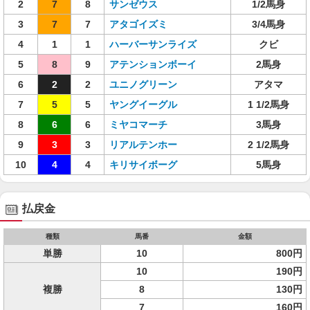
2
7
8
サンゼウス
1/2馬身
3
7
7
アタゴイズミ
3/4馬身
4
1
1
ハーバーサンライズ
クビ
5
8
9
アテンションボーイ
2馬身
6
2
2
ユニノグリーン
アタマ
7
5
5
ヤングイーグル
1 1/2馬身
8
6
6
ミヤコマーチ
3馬身
9
3
3
リアルテンホー
2 1/2馬身
10
4
4
キリサイボーグ
5馬身
払戻金
種類
馬番
金額
単勝
10
800円
10
190円
複勝
8
130円
7
160円