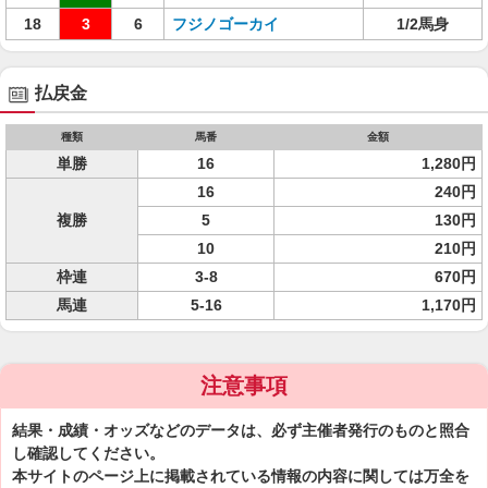
18
3
6
フジノゴーカイ
1/2馬身
払戻金
種類
馬番
金額
単勝
16
1,280円
16
240円
複勝
5
130円
10
210円
枠連
3-8
670円
馬連
5-16
1,170円
注意事項
結果・成績・オッズなどのデータは、必ず主催者発行のものと照合
し確認してください。
本サイトのページ上に掲載されている情報の内容に関しては万全を