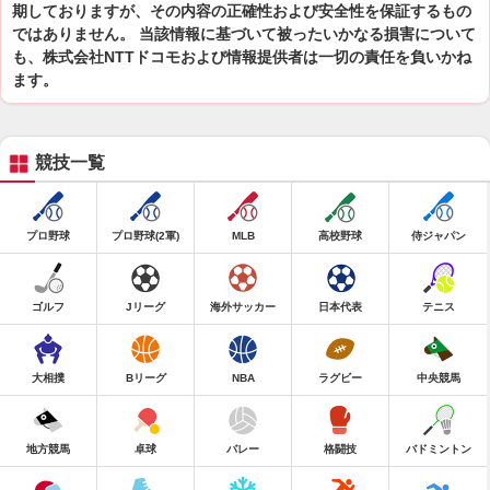
期しておりますが、その内容の正確性および安全性を保証するもの
ではありません。 当該情報に基づいて被ったいかなる損害について
も、株式会社NTTドコモおよび情報提供者は一切の責任を負いかね
ます。
競技一覧
プロ野球
プロ野球(2軍)
MLB
高校野球
侍ジャパン
ゴルフ
Jリーグ
海外サッカー
日本代表
テニス
大相撲
Bリーグ
NBA
ラグビー
中央競馬
地方競馬
卓球
バレー
格闘技
バドミントン