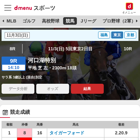
dメニュー
球
MLB
ゴルフ
高校野球
競馬
Jリーグ
プロ野球（2軍）
福島
東京
京都
8R
11/3(日) 5回東京2日目
10R
河口湖特別
9R
14:10
平地 芝 左・2300m 18頭
サラ系 3歳以上 (混合)別定
データ分析
オッズ
結果
競走成績
着順
枠番
馬番
馬名
着差
1
8
16
タイガーフォード
2.20.9