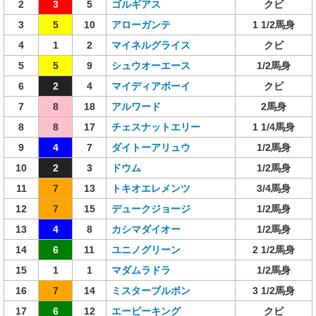
2
3
5
ゴルギアス
クビ
3
5
10
アローガンテ
1 1/2馬身
4
1
2
マイネルグライス
クビ
5
5
9
シュウオーエース
1/2馬身
6
2
4
マイディアボーイ
クビ
7
8
18
アルワード
2馬身
8
8
17
チェスナットエリー
1 1/4馬身
9
4
7
ダイトーアリュウ
1/2馬身
10
2
3
ドウム
1/2馬身
11
7
13
トキオエレメンツ
3/4馬身
12
7
15
デュークジョージ
1/2馬身
13
4
8
カシマダイオー
1/2馬身
14
6
11
ユニノグリーン
2 1/2馬身
15
1
1
マダムラドラ
1/2馬身
16
7
14
ミスターブルボン
3 1/2馬身
17
6
12
エーピーキング
クビ