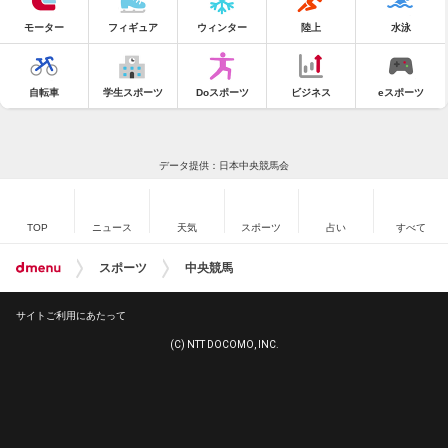
モーター
フィギュア
ウィンター
陸上
水泳
自転車
学生スポーツ
Doスポーツ
ビジネス
eスポーツ
データ提供：日本中央競馬会
TOP
ニュース
天気
スポーツ
占い
すべて
スポーツ
中央競馬
サイトご利用にあたって
(C) NTT DOCOMO, INC.