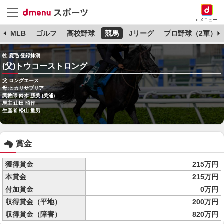
dメニュー
球
MLB
ゴルフ
高校野球
競馬
Jリーグ
プロ野球（2軍）
牡 鹿毛 登録抹消
(父)トウコーストロング
父:ロングエース
母:ヒカリサブリア
調教師:鈴木 勝美 (美浦)
馬主:山田 昭作
生産者:松山 量男
賞金
獲得賞金
215万円
本賞金
215万円
付加賞金
0万円
収得賞金（平地）
200万円
収得賞金（障害）
820万円