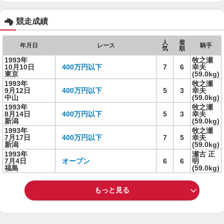
競走成績
人
着
年月日
レース
騎手
気
順
1993年
牧之瀬
10月10日
400万円以下
7
6
幸夫
東京
(59.0kg)
1993年
牧之瀬
9月12日
400万円以下
5
3
幸夫
中山
(59.0kg)
1993年
牧之瀬
8月14日
400万円以下
5
3
幸夫
新潟
(59.0kg)
1993年
牧之瀬
7月17日
400万円以下
7
5
幸夫
新潟
(59.0kg)
1993年
瀬古 正
7月4日
オープン
6
6
明
福島
(59.0kg)
もっと見る