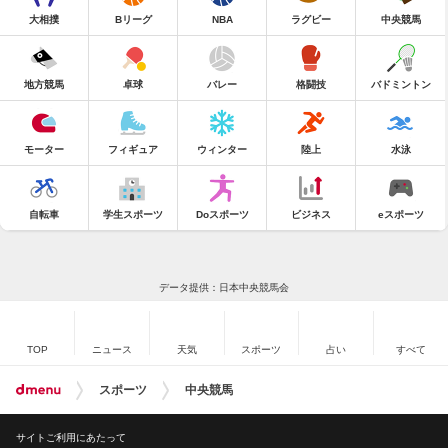
大相撲
Bリーグ
NBA
ラグビー
中央競馬
地方競馬
卓球
バレー
格闘技
バドミントン
モーター
フィギュア
ウィンター
陸上
水泳
自転車
学生スポーツ
Doスポーツ
ビジネス
eスポーツ
データ提供：日本中央競馬会
TOP
ニュース
天気
スポーツ
占い
すべて
スポーツ
中央競馬
サイトご利用にあたって