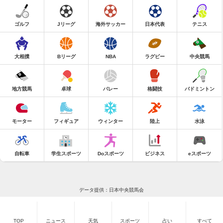
ゴルフ
Jリーグ
海外サッカー
日本代表
テニス
大相撲
Bリーグ
NBA
ラグビー
中央競馬
地方競馬
卓球
バレー
格闘技
バドミントン
モーター
フィギュア
ウィンター
陸上
水泳
自転車
学生スポーツ
Doスポーツ
ビジネス
eスポーツ
データ提供：日本中央競馬会
TOP
ニュース
天気
スポーツ
占い
すべて