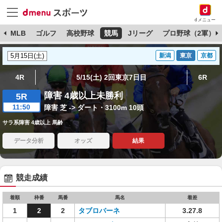
dメニュー
球
MLB
ゴルフ
高校野球
競馬
Jリーグ
プロ野球（2軍）
新潟
東京
京都
4R
5/15(土) 2回東京7日目
6R
障害 4歳以上未勝利
5R
11:50
障害 芝 -> ダート・3100m 10頭
サラ系障害 4歳以上 馬齢
データ分析
オッズ
結果
競走成績
着順
枠番
馬番
馬名
着差
1
2
2
タブロバーネ
3.27.8