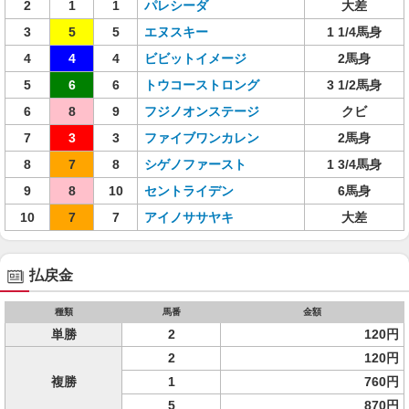
2
1
1
パレシーダ
大差
3
5
5
エヌスキー
1 1/4馬身
4
4
4
ビビットイメージ
2馬身
5
6
6
トウコーストロング
3 1/2馬身
6
8
9
フジノオンステージ
クビ
7
3
3
ファイブワンカレン
2馬身
8
7
8
シゲノファースト
1 3/4馬身
9
8
10
セントライデン
6馬身
10
7
7
アイノササヤキ
大差
払戻金
種類
馬番
金額
単勝
2
120円
2
120円
複勝
1
760円
5
870円