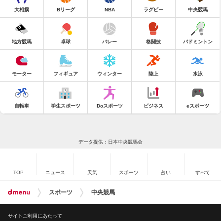
大相撲
Bリーグ
NBA
ラグビー
中央競馬
地方競馬
卓球
バレー
格闘技
バドミントン
モーター
フィギュア
ウィンター
陸上
水泳
自転車
学生スポーツ
Doスポーツ
ビジネス
eスポーツ
データ提供：日本中央競馬会
TOP
ニュース
天気
スポーツ
占い
すべて
スポーツ
中央競馬
サイトご利用にあたって