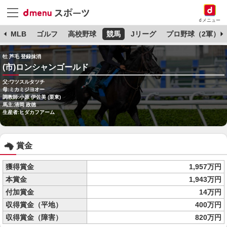
dメニュー
球
MLB
ゴルフ
高校野球
競馬
Jリーグ
プロ野球（2軍）
牡 芦毛 登録抹消
(市)ロンシャンゴールド
父:ワツスルタツチ
母:ミカミジヨオー
調教師:小原 伊佐美 (栗東)
馬主:清岡 政徳
生産者:ヒダカフアーム
賞金
獲得賞金
1,957万円
本賞金
1,943万円
付加賞金
14万円
収得賞金（平地）
400万円
収得賞金（障害）
820万円