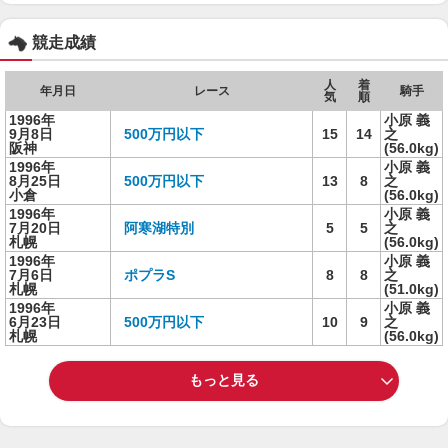
競走成績
人
着
年月日
レース
騎手
気
順
1996年
小原 義
9月8日
500万円以下
15
14
之
阪神
(56.0kg)
1996年
小原 義
8月25日
500万円以下
13
8
之
小倉
(56.0kg)
1996年
小原 義
7月20日
阿寒湖特別
5
5
之
札幌
(56.0kg)
1996年
小原 義
7月6日
ポプラS
8
8
之
札幌
(51.0kg)
1996年
小原 義
6月23日
500万円以下
10
9
之
札幌
(56.0kg)
もっと見る