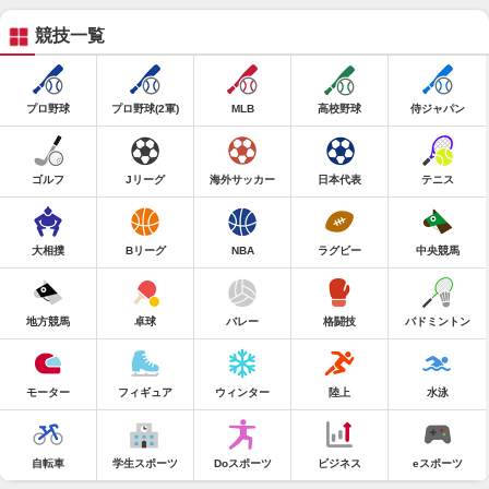
競技一覧
プロ野球
プロ野球(2軍)
MLB
高校野球
侍ジャパン
ゴルフ
Jリーグ
海外サッカー
日本代表
テニス
大相撲
Bリーグ
NBA
ラグビー
中央競馬
地方競馬
卓球
バレー
格闘技
バドミントン
モーター
フィギュア
ウィンター
陸上
水泳
自転車
学生スポーツ
Doスポーツ
ビジネス
eスポーツ