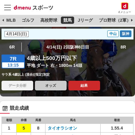
dメニュー
球
MLB
ゴルフ
高校野球
競馬
Jリーグ
プロ野球（2軍）
中山
阪神
6R
4/14(日) 2回阪神8日目
8R
4歳以上500万円以下
7R
13:15
平地 ダート 右・1800m 14頭
サラ系 4歳以上 (混合)[指定]別定
データ分析
オッズ
結果
競走成績
着順
枠番
馬番
馬名
着差
1
5
8
タイオラシオン
1.55.4