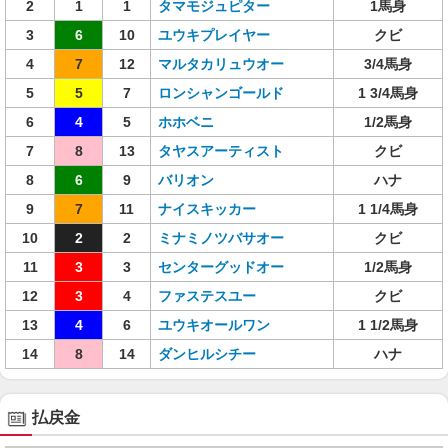
2
1
1
タマモジュピター
1馬身
3
6
10
ユウキプレイヤー
クビ
4
7
12
マルタカリュウオー
3/4馬身
5
5
7
ロンシャンゴールド
1 3/4馬身
6
4
5
ホホベニ
1/2馬身
7
8
13
タヤスアーティスト
クビ
8
6
9
バリオン
ハナ
9
7
11
ナイスキッカー
1 1/4馬身
10
2
2
ミナミノツバサオー
クビ
11
3
3
センターグッドオー
1/2馬身
12
3
4
ファステスユー
クビ
13
4
6
ユウキオールワン
1 1/2馬身
14
8
14
ダンヒルシチー
ハナ
払戻金