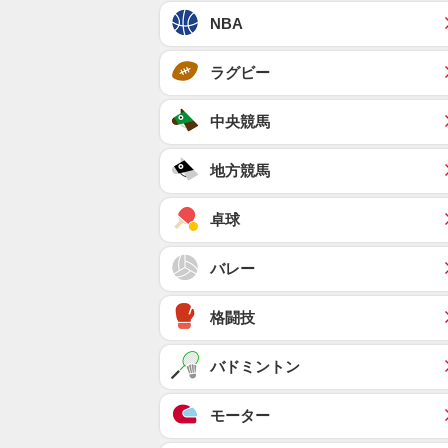
NBA
ラグビー
中央競馬
地方競馬
卓球
バレー
格闘技
バドミントン
モーター