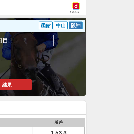
dメニュー
函館
中山
阪神
2日目
結果
着差
1.53.3