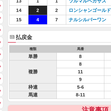
13
1
1
ツルマルペガサス
14
2
2
ロンシャンゴールド
15
4
7
ナルシルバーワン
払戻金
種類
馬番
単勝
8
8
複勝
11
9
枠連
5-6
馬連
8-11
注意事項