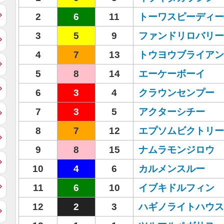
2
6
11
トーワスピーディー
3
5
9
ファンドリロバリー
4
7
13
トウヨウブライアン
5
8
14
エーケーボーイ
6
3
4
クラウンセンプー
7
3
5
アクターシチー
8
7
12
エプソムビクトリー
9
8
15
ナムラモンジロウ
10
4
6
カルメンスルー
11
6
10
イブキドルフィン
12
2
3
ハギノライトハウス