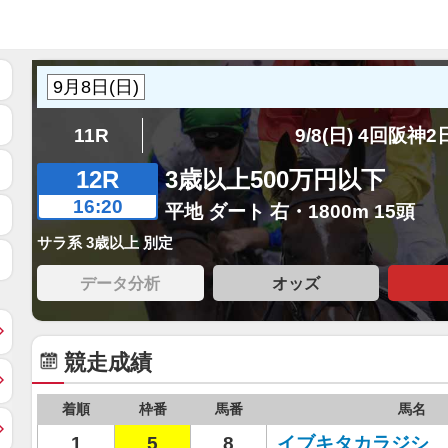
11R
9/8(日) 4回阪神
12R
3歳以上500万円以下
16:20
平地 ダート 右・1800m 15頭
サラ系 3歳以上 別定
データ分析
オッズ
競走成績
着順
枠番
馬番
馬名
1
5
8
イブキタカラジシ