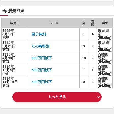
競走成績
人
着
年月日
レース
騎手
気
順
1995年
嶋田 高
6月17日
栗子特別
1
4
宏
福島
(55.0kg)
1995年
嶋田 高
5月21日
江の島特別
9
3
宏
東京
(55.0kg)
1995年
☆嶋田
4月30日
900万円以下
10
6
高宏
東京
(54.0kg)
1994年
☆嶋田
12月4日
500万円以下
1
1
高宏
中山
(54.0kg)
1994年
☆嶋田
11月19日
500万円以下
9
3
高宏
東京
(54.0kg)
もっと見る