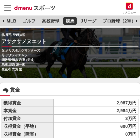
dメニュー
球
MLB
ゴルフ
高校野球
競馬
Jリーグ
プロ野球（2軍）
牝 栗毛 登録抹消
アサクサメヌエット
父:クリスタルグリツターズ
母:アクテイナムラ
調教師:清水 利章 (美浦)
馬主:田原 源一郎
生産者:六角 勉
賞金
獲得賞金
2,987万円
本賞金
2,984万円
付加賞金
3万円
収得賞金（平地）
600万円
収得賞金（障害）
0万円