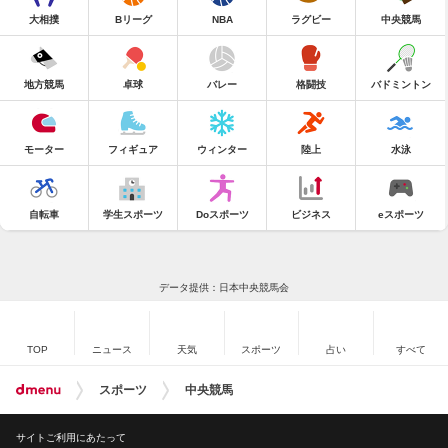
大相撲
Bリーグ
NBA
ラグビー
中央競馬
地方競馬
卓球
バレー
格闘技
バドミントン
モーター
フィギュア
ウィンター
陸上
水泳
自転車
学生スポーツ
Doスポーツ
ビジネス
eスポーツ
データ提供：日本中央競馬会
TOP
ニュース
天気
スポーツ
占い
すべて
スポーツ
中央競馬
サイトご利用にあたって