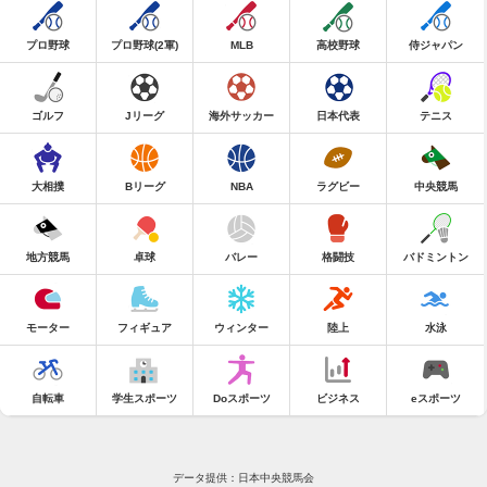
プロ野球
プロ野球(2軍)
MLB
高校野球
侍ジャパン
ゴルフ
Jリーグ
海外サッカー
日本代表
テニス
大相撲
Bリーグ
NBA
ラグビー
中央競馬
地方競馬
卓球
バレー
格闘技
バドミントン
モーター
フィギュア
ウィンター
陸上
水泳
自転車
学生スポーツ
Doスポーツ
ビジネス
eスポーツ
データ提供：日本中央競馬会