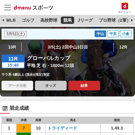
dメニュー
球
MLB
ゴルフ
高校野球
競馬
Jリーグ
プロ野球（2軍）
中山
中京
小倉
10R
3/5(土) 2回中山3日目
12R
グローバルカップ
11R
15:40
平地 芝 右・1800m 12頭
サラ系 4歳以上 (混合)(指定)別定
データ分析
オッズ
結果
競走成績
着順
枠番
馬番
馬名
着差
1
7
10
トライディード
1.49.3