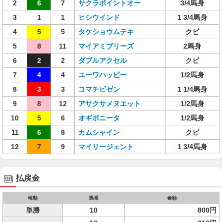
2
6
7
サクラポイントオー
3/4馬身
3
1
1
ヒシウインド
1 3/4馬身
4
5
5
タケショウムテキ
クビ
5
8
11
マイアミブリーズ
2馬身
6
2
2
ダブルアクセル
クビ
7
4
4
ユーワハッピー
1/2馬身
8
3
3
コマチビゼン
1 1/4馬身
9
8
12
アサクサメヌエット
1/2馬身
10
5
6
オギボニータ
1/2馬身
11
6
8
カムシャイン
クビ
12
7
9
マイリージェント
1 3/4馬身
払戻金
種類
馬番
金額
単勝
10
800円