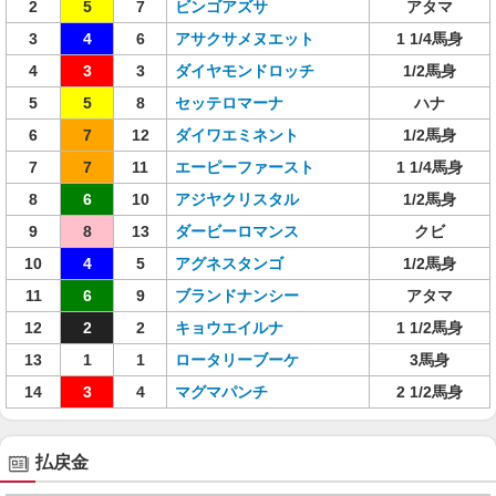
2
5
7
ビンゴアズサ
アタマ
3
4
6
アサクサメヌエット
1 1/4馬身
4
3
3
ダイヤモンドロッチ
1/2馬身
5
5
8
セッテロマーナ
ハナ
6
7
12
ダイワエミネント
1/2馬身
7
7
11
エーピーファースト
1 1/4馬身
8
6
10
アジヤクリスタル
1/2馬身
9
8
13
ダービーロマンス
クビ
10
4
5
アグネスタンゴ
1/2馬身
11
6
9
ブランドナンシー
アタマ
12
2
2
キョウエイルナ
1 1/2馬身
13
1
1
ロータリーブーケ
3馬身
14
3
4
マグマパンチ
2 1/2馬身
払戻金