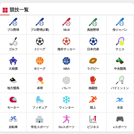
競技一覧
プロ野球
プロ野球(2軍)
MLB
高校野球
侍ジャパン
ゴルフ
Jリーグ
海外サッカー
日本代表
テニス
大相撲
Bリーグ
NBA
ラグビー
中央競馬
地方競馬
卓球
バレー
格闘技
バドミントン
モーター
フィギュア
ウィンター
陸上
水泳
自転車
学生スポーツ
Doスポーツ
ビジネス
eスポーツ