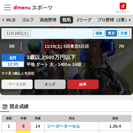
dメニュー
球
MLB
ゴルフ
高校野球
競馬
Jリーグ
プロ野球（2軍）
福島
東京
京都
5R
11/19(土) 5回東京5日目
7R
3歳以上500万円以下
6R
12:05
平地 ダート 左・1400m 14頭
サラ系 3歳以上 牝別定
データ分析
オッズ
結果
競走成績
着順
枠番
馬番
馬名
着差
1
8
14
ジーガーターセル
1.26.4