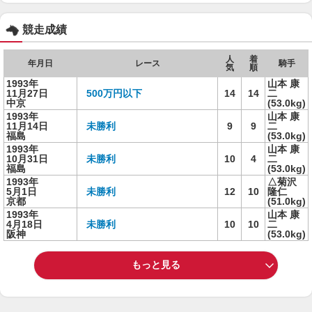
競走成績
人
着
年月日
レース
騎手
気
順
1993年
山本 康
11月27日
500万円以下
14
14
二
中京
(53.0kg)
1993年
山本 康
11月14日
未勝利
9
9
二
福島
(53.0kg)
1993年
山本 康
10月31日
未勝利
10
4
二
福島
(53.0kg)
1993年
△菊沢
5月1日
未勝利
12
10
隆仁
京都
(51.0kg)
1993年
山本 康
4月18日
未勝利
10
10
二
阪神
(53.0kg)
もっと見る