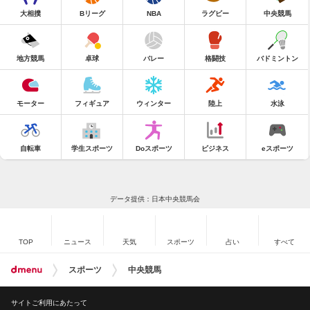
大相撲
Bリーグ
NBA
ラグビー
中央競馬
地方競馬
卓球
バレー
格闘技
バドミントン
モーター
フィギュア
ウィンター
陸上
水泳
自転車
学生スポーツ
Doスポーツ
ビジネス
eスポーツ
データ提供：日本中央競馬会
TOP
ニュース
天気
スポーツ
占い
すべて
スポーツ
中央競馬
サイトご利用にあたって