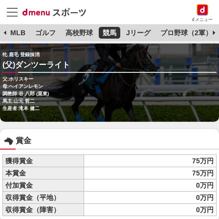
dメニュー
球
MLB
ゴルフ
高校野球
競馬
Jリーグ
プロ野球（2軍）
牝 鹿毛 登録抹消
(父)ダンツーライト
父:ホリスキー
母:ヘイアンレモン
調教師:谷 八郎 (栗東)
馬主:山元 哲二
生産者:滝本 健二
賞金
獲得賞金
75万円
本賞金
75万円
付加賞金
0万円
収得賞金（平地）
0万円
収得賞金（障害）
0万円