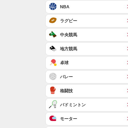
NBA
ラグビー
中央競馬
地方競馬
卓球
バレー
格闘技
バドミントン
モーター