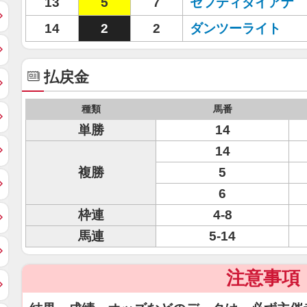
13
5
7
セフティダイアナ
14
2
2
ダンツーライト
払戻金
種類
馬番
単勝
14
14
複勝
5
6
枠連
4-8
馬連
5-14
注意事項