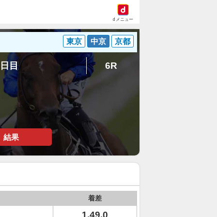
dメニュー
東京
中京
京都
1日目
6R
結果
着差
1.49.0