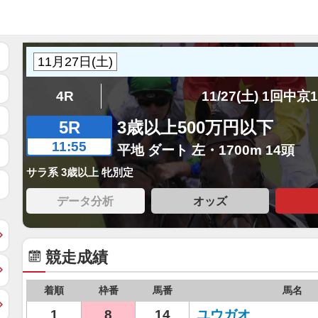
4R
11/27(土) 1回中京
5R
3歳以上500万円以下
11:55
平地 ダート 左・1700m 14頭
サラ系 3歳以上 牝別定
データ分析
オッズ
競走成績
着順
枠番
馬番
馬名
1
8
14
ユウガオ