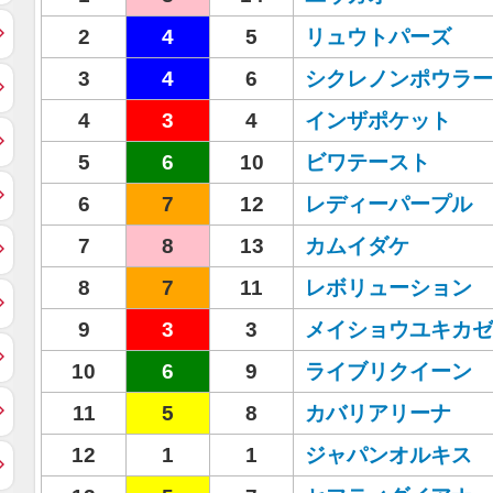
2
4
5
リュウトパーズ
3
4
6
シクレノンポウラー
4
3
4
インザポケット
5
6
10
ビワテースト
6
7
12
レディーパープル
7
8
13
カムイダケ
8
7
11
レボリューション
9
3
3
メイショウユキカゼ
10
6
9
ライブリクイーン
11
5
8
カバリアリーナ
12
1
1
ジャパンオルキス