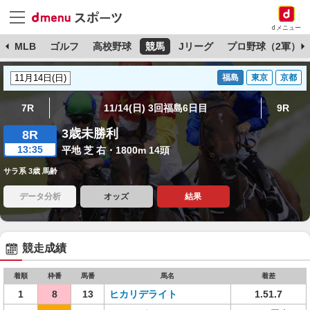
dメニュー
球
MLB
ゴルフ
高校野球
競馬
Jリーグ
プロ野球（2軍）
福島
東京
京都
7R
11/14(日) 3回福島6日目
9R
3歳未勝利
8R
13:35
平地 芝 右・1800m 14頭
サラ系 3歳 馬齢
データ分析
オッズ
結果
競走成績
着順
枠番
馬番
馬名
着差
1
8
13
ヒカリデライト
1.51.7