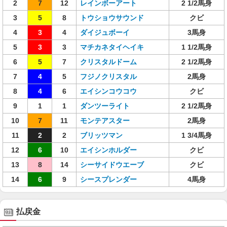
2
7
12
レインボーアート
2 1/2馬身
3
5
8
トウショウサウンド
クビ
4
3
4
ダイジュボーイ
3馬身
5
3
3
マチカネタイヘイキ
1 1/2馬身
6
5
7
クリスタルドーム
2 1/2馬身
7
4
5
フジノクリスタル
2馬身
8
4
6
エイシンコウコウ
クビ
9
1
1
ダンツーライト
2 1/2馬身
10
7
11
モンテアスター
2馬身
11
2
2
ブリッツマン
1 3/4馬身
12
6
10
エイシンホルダー
クビ
13
8
14
シーサイドウエーブ
クビ
14
6
9
シースプレンダー
4馬身
払戻金