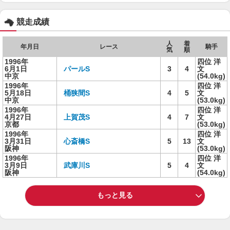
競走成績
人
着
年月日
レース
騎手
気
順
1996年
四位 洋
6月1日
パールS
3
4
文
中京
(54.0kg)
1996年
四位 洋
5月18日
桶狭間S
4
5
文
中京
(53.0kg)
1996年
四位 洋
4月27日
上賀茂S
4
7
文
京都
(53.0kg)
1996年
四位 洋
3月31日
心斎橋S
5
13
文
阪神
(53.0kg)
1996年
四位 洋
3月9日
武庫川S
5
4
文
阪神
(54.0kg)
もっと見る