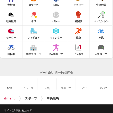
大相撲
Bリーグ
NBA
ラグビー
中央競馬
地方競馬
卓球
バレー
格闘技
バドミントン
モーター
フィギュア
ウィンター
陸上
水泳
自転車
学生スポーツ
Doスポーツ
ビジネス
eスポーツ
データ提供：日本中央競馬会
TOP
ニュース
天気
スポーツ
占い
すべて
スポーツ
中央競馬
サイトご利用にあたって