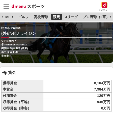
dメニュー
球
MLB
ゴルフ
高校野球
競馬
Jリーグ
プロ野球（2軍）
牝 芦毛 登録抹消
(外)ハセノライジン
父:Relaunch
母:Princess Karenda
調教師:白井 寿昭 (栗東)
馬主:長谷川 泰一
生産者:
賞金
獲得賞金
8,104万円
本賞金
7,984万円
付加賞金
120万円
収得賞金（平地）
945万円
収得賞金（障害）
0万円