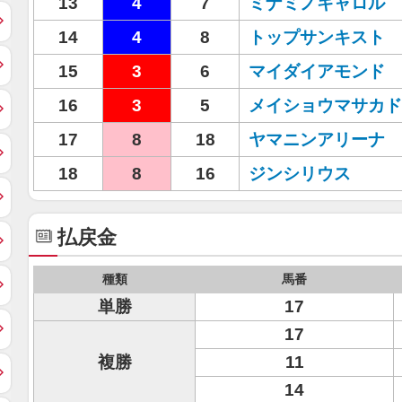
13
4
7
ミナミノキャロル
14
4
8
トップサンキスト
15
3
6
マイダイアモンド
16
3
5
メイショウマサカド
17
8
18
ヤマニンアリーナ
18
8
16
ジンシリウス
払戻金
種類
馬番
単勝
17
17
複勝
11
14