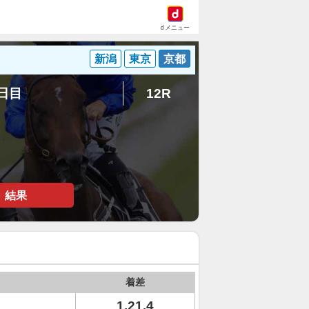
dメニュー
新潟
東京
京都
3日目
12R
結果
着差
1.21.4