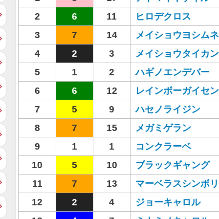
2
6
11
ヒロデクロス
3
7
14
メイショウヨシムネ
4
2
3
メイショウタイカン
5
1
2
ハギノエンデバー
6
6
12
レインボーガイセン
7
5
9
ハセノライジン
8
7
15
メガミゲラン
9
1
1
コンクラーベ
10
5
10
ブラックギャング
11
7
13
マーベラスシンボリ
12
2
4
ジョーキャロル