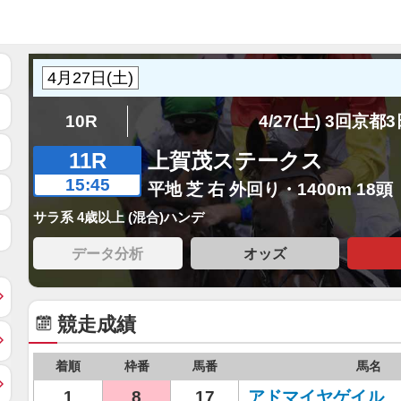
10R
4/27(土) 3回京都
11R
上賀茂ステークス
15:45
平地 芝 右 外回り・1400m 18頭
サラ系 4歳以上 (混合)ハンデ
データ分析
オッズ
競走成績
着順
枠番
馬番
馬名
1
8
17
アドマイヤゲイル