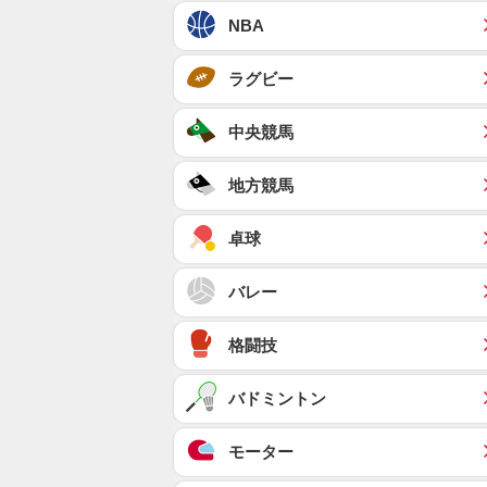
NBA
ラグビー
中央競馬
地方競馬
卓球
バレー
格闘技
バドミントン
モーター