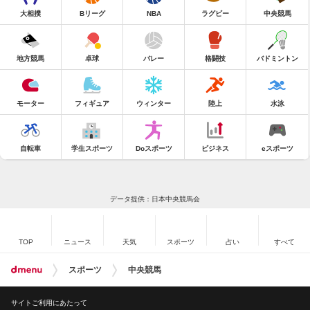
大相撲
Bリーグ
NBA
ラグビー
中央競馬
地方競馬
卓球
バレー
格闘技
バドミントン
モーター
フィギュア
ウィンター
陸上
水泳
自転車
学生スポーツ
Doスポーツ
ビジネス
eスポーツ
データ提供：日本中央競馬会
TOP
ニュース
天気
スポーツ
占い
すべて
スポーツ
中央競馬
サイトご利用にあたって