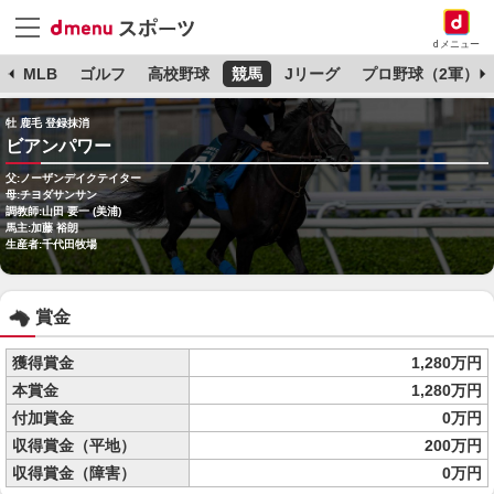
dメニュー
球
MLB
ゴルフ
高校野球
競馬
Jリーグ
プロ野球（2軍）
牡 鹿毛 登録抹消
ビアンパワー
父:ノーザンデイクテイター
母:チヨダサンサン
調教師:山田 要一 (美浦)
馬主:加藤 裕朗
生産者:千代田牧場
賞金
獲得賞金
1,280万円
本賞金
1,280万円
付加賞金
0万円
収得賞金（平地）
200万円
収得賞金（障害）
0万円