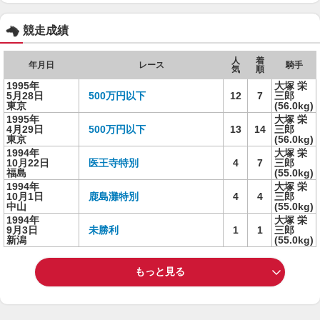
競走成績
人
着
年月日
レース
騎手
気
順
1995年
大塚 栄
5月28日
500万円以下
12
7
三郎
東京
(56.0kg)
1995年
大塚 栄
4月29日
500万円以下
13
14
三郎
東京
(56.0kg)
1994年
大塚 栄
10月22日
医王寺特別
4
7
三郎
福島
(55.0kg)
1994年
大塚 栄
10月1日
鹿島灘特別
4
4
三郎
中山
(55.0kg)
1994年
大塚 栄
9月3日
未勝利
1
1
三郎
新潟
(55.0kg)
もっと見る