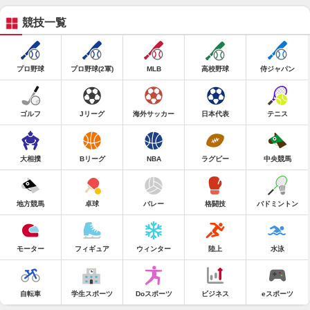
競技一覧
プロ野球
プロ野球(2軍)
MLB
高校野球
侍ジャパン
ゴルフ
Jリーグ
海外サッカー
日本代表
テニス
大相撲
Bリーグ
NBA
ラグビー
中央競馬
地方競馬
卓球
バレー
格闘技
バドミントン
モーター
フィギュア
ウィンター
陸上
水泳
自転車
学生スポーツ
Doスポーツ
ビジネス
eスポーツ