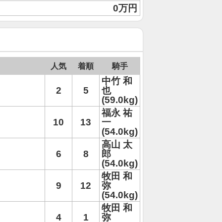
0万円
人気
着順
騎手
中竹 和
2
5
也
(59.0kg)
福永 祐
10
13
一
(54.0kg)
高山 太
6
8
郎
(54.0kg)
牧田 和
9
12
弥
(54.0kg)
牧田 和
4
1
弥