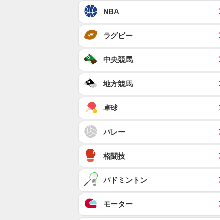
NBA
ラグビー
中央競馬
地方競馬
卓球
バレー
格闘技
バドミントン
モーター