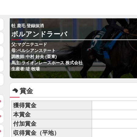
牡 鹿毛 登録抹消
ボルアンドラーバ
父:マグニテユード
母:ペルシアンステート
調教師:中村 好夫 (栗東)
馬主:ライオンレースホース 株式会社
生産者:堤 牧場
賞金
獲得賞金
本賞金
付加賞金
収得賞金（平地）