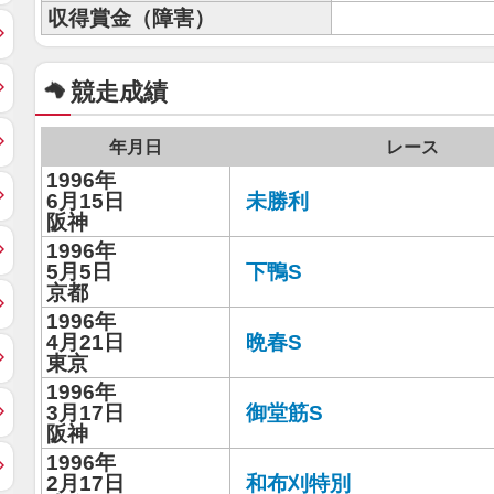
収得賞金（障害）
競走成績
年月日
レース
1996年
6月15日
未勝利
阪神
1996年
5月5日
下鴨S
京都
1996年
4月21日
晩春S
東京
1996年
3月17日
御堂筋S
阪神
1996年
2月17日
和布刈特別