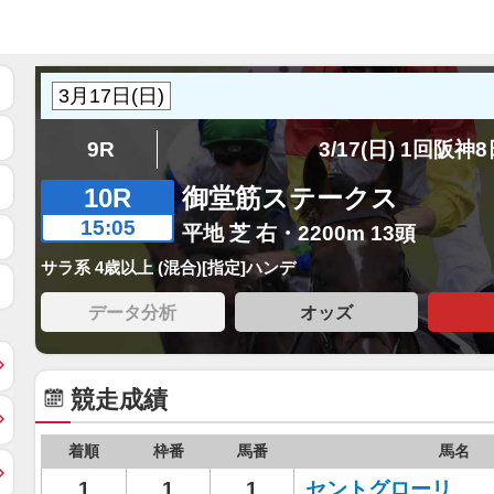
9R
3/17(日) 1回阪神
10R
御堂筋ステークス
15:05
平地 芝 右・2200m 13頭
サラ系 4歳以上 (混合)[指定]ハンデ
データ分析
オッズ
競走成績
着順
枠番
馬番
馬名
1
1
1
セントグローリ