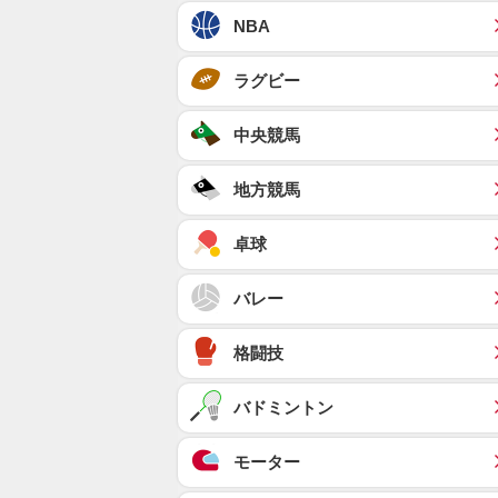
NBA
ラグビー
中央競馬
地方競馬
卓球
バレー
格闘技
バドミントン
モーター