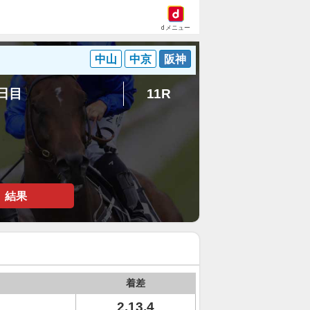
dメニュー
中山
中京
阪神
8日目
11R
結果
着差
2.13.4