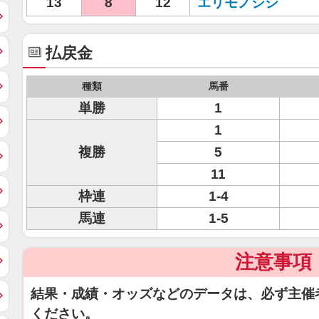
13
8
12
エリモノシシ
払戻金
種類
馬番
単勝
1
1
複勝
5
11
枠連
1-4
馬連
1-5
注意事項
結果・成績・オッズなどのデータは、必ず主催
ください。