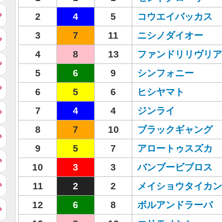
2
4
5
コウエイバッカス
3
7
11
ニシノダイオー
4
8
13
ファンドリリヴリア
5
6
9
シンフォニー
6
5
6
ヒシヤマト
7
4
4
ジンライ
8
7
10
ブラックギャング
9
5
7
アロートゥスズカ
10
3
3
バンブービブロス
11
2
2
メイショウタイカン
12
6
8
ボルアンドラーバ