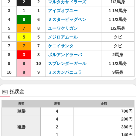
2
2
2
マルタカサドラーズ
1/2馬身
3
1
1
アイズオブユー
1 1/4馬身
4
6
6
ミスタービッグベン
1 1/2馬身
5
7
8
ユーワケリガン
1/2馬身
6
5
5
メジロアムール
クビ
7
7
7
ケニイサンタ
クビ
8
3
3
ボルアンドラーバ
2馬身
9
8
10
スプレンダーガール
1 1/2馬身
10
8
9
ミスカンパニュラ
9馬身
払戻金
種類
馬番
金額
単勝
4
700円
4
200円
複勝
2
380円
1
140円