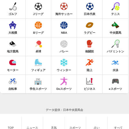
ゴルフ
Jリーグ
海外サッカー
日本代表
テニス
大相撲
Bリーグ
NBA
ラグビー
中央競馬
地方競馬
卓球
バレー
格闘技
バドミントン
モーター
フィギュア
ウィンター
陸上
水泳
自転車
学生スポーツ
Doスポーツ
ビジネス
eスポーツ
データ提供：日本中央競馬会
TOP
ニュース
天気
スポーツ
占い
すべて