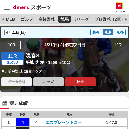
dメニュー
球
MLB
ゴルフ
高校野球
競馬
Jリーグ
プロ野球（2軍）
新潟
東京
京都
10R
4/21(日) 3回東京2日目
12R
晩春S
11R
15:30
平地 芝 左・1800m 10頭
サラ系 4歳以上 (混合)ハンデ
データ分析
オッズ
結果
競走成績
着順
枠番
馬番
馬名
着差
1
4
4
エスプレッソトニー
1.47.9