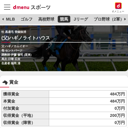
dメニュー
球
MLB
ゴルフ
高校野球
競馬
Jリーグ
プロ野球（2軍）
牡 黒鹿毛 登録抹消
(父)ハギノライトハウス
父:ハギノカムイオー
母:セントバージ
調教師:伊藤 修司 (栗東)
馬主:日隈 広吉
生産者:福岡 清
賞金
獲得賞金
484万円
本賞金
484万円
付加賞金
0万円
収得賞金（平地）
200万円
収得賞金（障害）
0万円