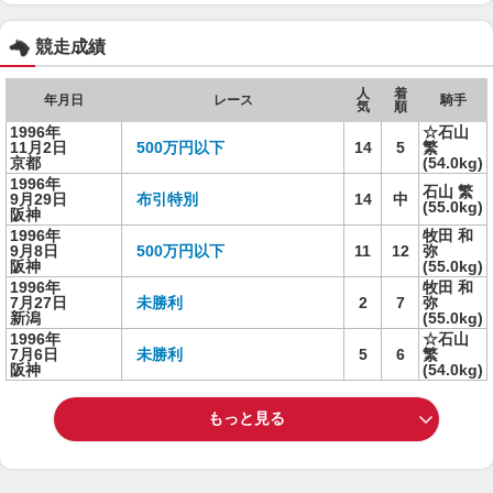
競走成績
人
着
年月日
レース
騎手
気
順
1996年
☆石山
11月2日
500万円以下
14
5
繁
京都
(54.0kg)
1996年
石山 繁
9月29日
布引特別
14
中
(55.0kg)
阪神
1996年
牧田 和
9月8日
500万円以下
11
12
弥
阪神
(55.0kg)
1996年
牧田 和
7月27日
未勝利
2
7
弥
新潟
(55.0kg)
1996年
☆石山
7月6日
未勝利
5
6
繁
阪神
(54.0kg)
もっと見る