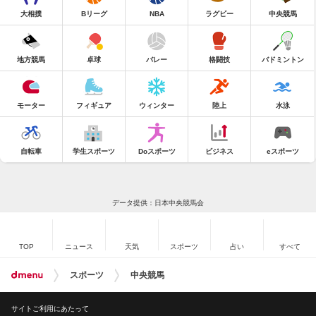
大相撲
Bリーグ
NBA
ラグビー
中央競馬
地方競馬
卓球
バレー
格闘技
バドミントン
モーター
フィギュア
ウィンター
陸上
水泳
自転車
学生スポーツ
Doスポーツ
ビジネス
eスポーツ
データ提供：日本中央競馬会
TOP
ニュース
天気
スポーツ
占い
すべて
スポーツ
中央競馬
サイトご利用にあたって