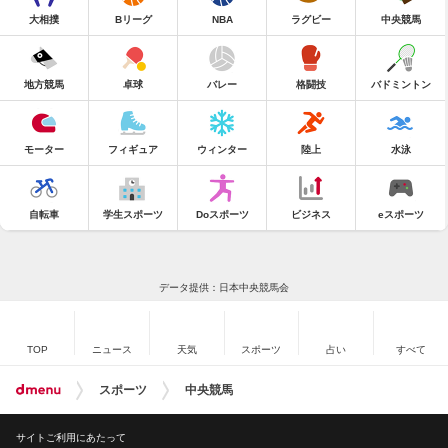
大相撲
Bリーグ
NBA
ラグビー
中央競馬
地方競馬
卓球
バレー
格闘技
バドミントン
モーター
フィギュア
ウィンター
陸上
水泳
自転車
学生スポーツ
Doスポーツ
ビジネス
eスポーツ
データ提供：日本中央競馬会
TOP
ニュース
天気
スポーツ
占い
すべて
スポーツ
中央競馬
サイトご利用にあたって