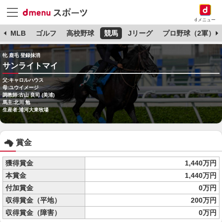
dメニュー
球
MLB
ゴルフ
高校野球
競馬
Jリーグ
プロ野球（2軍）
牝 鹿毛 登録抹消
サンライトマイ
父:キャロルハウス
母:ユウイメージ
調教師:古山 良司 (美浦)
馬主:北川 勉
生産者:浦河大東牧場
賞金
獲得賞金
1,440万円
本賞金
1,440万円
付加賞金
0万円
収得賞金（平地）
200万円
収得賞金（障害）
0万円