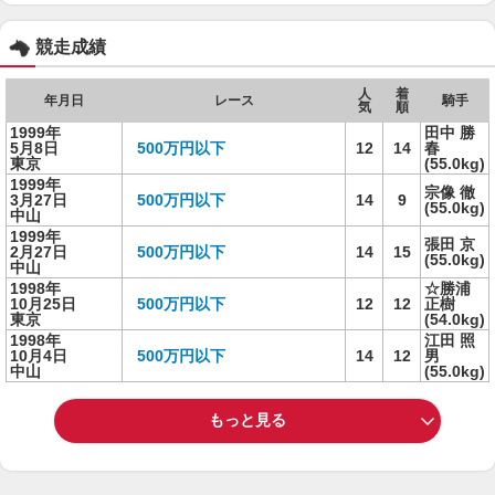
競走成績
人
着
年月日
レース
騎手
気
順
1999年
田中 勝
5月8日
500万円以下
12
14
春
東京
(55.0kg)
1999年
宗像 徹
3月27日
500万円以下
14
9
(55.0kg)
中山
1999年
張田 京
2月27日
500万円以下
14
15
(55.0kg)
中山
1998年
☆勝浦
10月25日
500万円以下
12
12
正樹
東京
(54.0kg)
1998年
江田 照
10月4日
500万円以下
14
12
男
中山
(55.0kg)
もっと見る