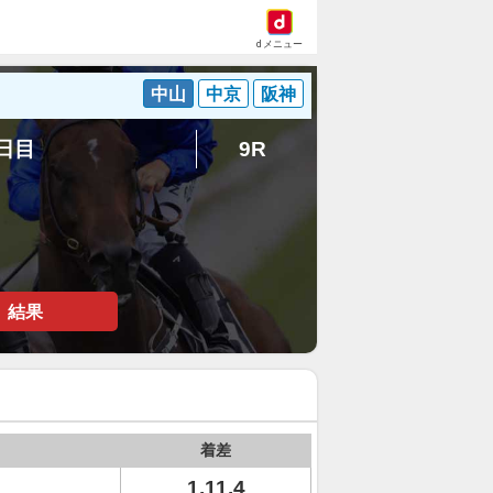
dメニュー
中山
中京
阪神
1日目
9R
結果
着差
1.11.4