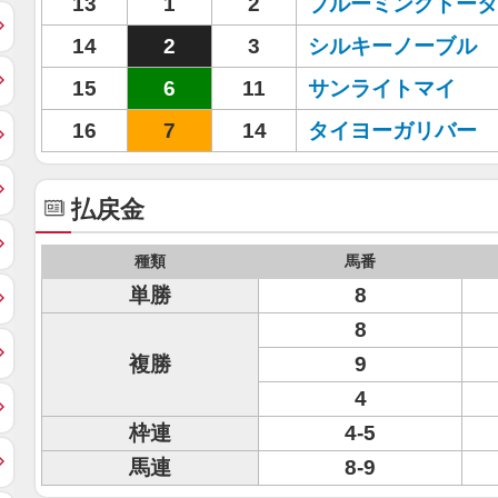
13
1
2
ブルーミングドータ
14
2
3
シルキーノーブル
15
6
11
サンライトマイ
16
7
14
タイヨーガリバー
払戻金
種類
馬番
単勝
8
8
複勝
9
4
枠連
4-5
馬連
8-9