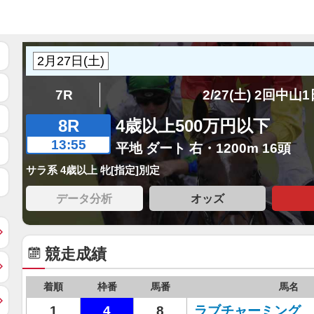
7R
2/27(土) 2回中山
8R
4歳以上500万円以下
13:55
平地 ダート 右・1200m 16頭
サラ系 4歳以上 牝[指定]別定
データ分析
オッズ
競走成績
着順
枠番
馬番
馬名
1
4
8
ラブチャーミング