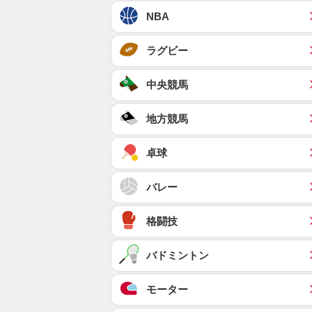
NBA
ラグビー
中央競馬
地方競馬
卓球
バレー
格闘技
バドミントン
モーター