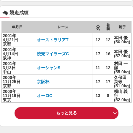
競走成績
人
着
年月日
レース
騎手
気
順
2001年
本田 優
4月21日
オーストラリアT
12
12
(56.0kg)
京都
2001年
本田 優
4月14日
読売マイラーズC
17
16
(57.0kg)
阪神
2001年
村田 一
3月3日
オーシャンS
11
12
誠
中山
(55.0kg)
2000年
久保田
11月25日
京阪杯
17
17
英敬
京都
(51.0kg)
2000年
横山 義
11月19日
オーロC
13
8
行
東京
(52.0kg)
もっと見る