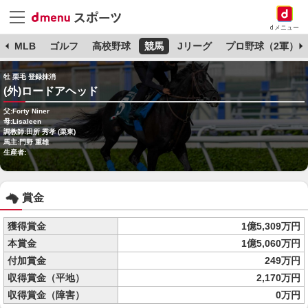
dメニュー
球
MLB
ゴルフ
高校野球
競馬
Jリーグ
プロ野球（2軍）
牡 栗毛 登録抹消
(外)ロードアヘッド
父:Forty Niner
母:Lisaleen
調教師:田所 秀孝 (栗東)
馬主:門野 重雄
生産者:
賞金
獲得賞金
1億5,309万円
本賞金
1億5,060万円
付加賞金
249万円
収得賞金（平地）
2,170万円
収得賞金（障害）
0万円