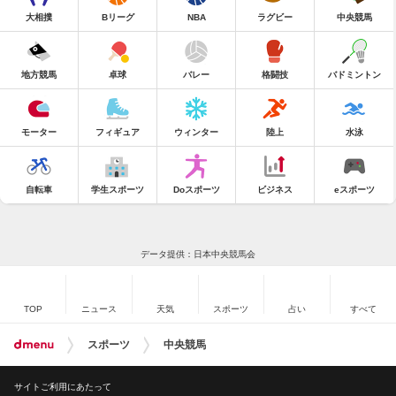
大相撲
Bリーグ
NBA
ラグビー
中央競馬
地方競馬
卓球
バレー
格闘技
バドミントン
モーター
フィギュア
ウィンター
陸上
水泳
自転車
学生スポーツ
Doスポーツ
ビジネス
eスポーツ
データ提供：日本中央競馬会
TOP
ニュース
天気
スポーツ
占い
すべて
スポーツ
中央競馬
サイトご利用にあたって