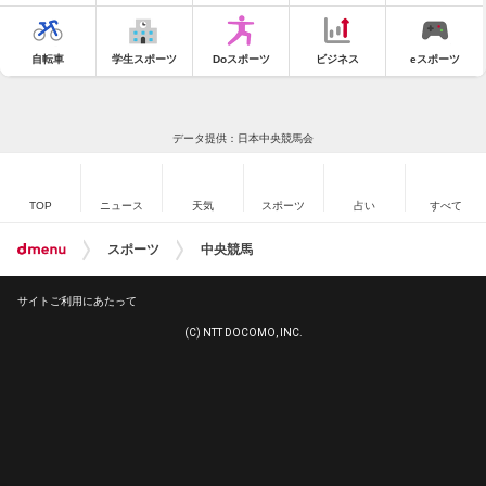
自転車
学生スポーツ
Doスポーツ
ビジネス
eスポーツ
データ提供：日本中央競馬会
TOP
ニュース
天気
スポーツ
占い
すべて
スポーツ
中央競馬
サイトご利用にあたって
(C) NTT DOCOMO, INC.