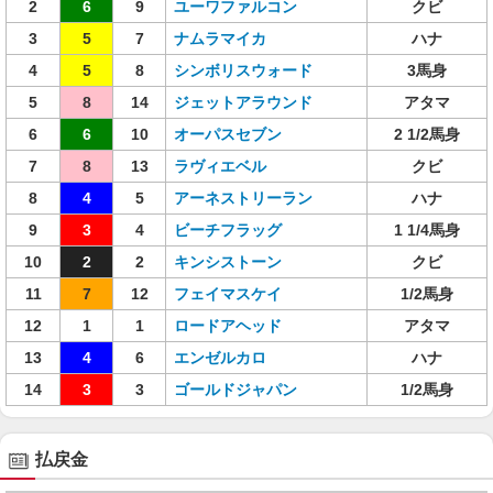
2
6
9
ユーワファルコン
クビ
3
5
7
ナムラマイカ
ハナ
4
5
8
シンボリスウォード
3馬身
5
8
14
ジェットアラウンド
アタマ
6
6
10
オーパスセブン
2 1/2馬身
7
8
13
ラヴィエベル
クビ
8
4
5
アーネストリーラン
ハナ
9
3
4
ビーチフラッグ
1 1/4馬身
10
2
2
キンシストーン
クビ
11
7
12
フェイマスケイ
1/2馬身
12
1
1
ロードアヘッド
アタマ
13
4
6
エンゼルカロ
ハナ
14
3
3
ゴールドジャパン
1/2馬身
払戻金