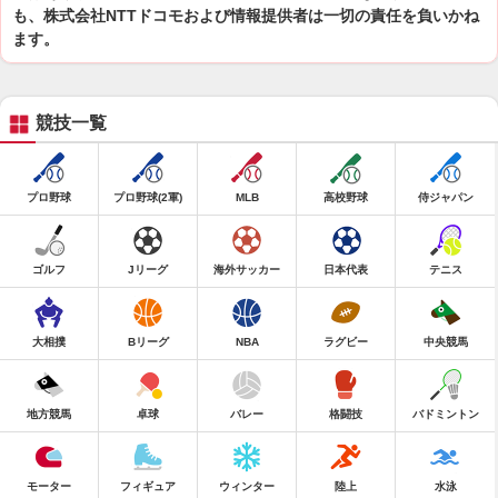
も、株式会社NTTドコモおよび情報提供者は一切の責任を負いかね
ます。
競技一覧
プロ野球
プロ野球(2軍)
MLB
高校野球
侍ジャパン
ゴルフ
Jリーグ
海外サッカー
日本代表
テニス
大相撲
Bリーグ
NBA
ラグビー
中央競馬
地方競馬
卓球
バレー
格闘技
バドミントン
モーター
フィギュア
ウィンター
陸上
水泳