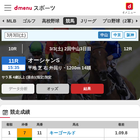
dメニュー
球
MLB
ゴルフ
高校野球
競馬
Jリーグ
プロ野球（2軍）
中山
中京
阪神
10R
3/3(土) 2回中山3日目
12R
オーシャンS
11R
15:35
平地 芝 右 外回り・1200m 14頭
サラ系 4歳以上 (混合)(指定)別定
データ分析
オッズ
結果
競走成績
着順
枠番
馬番
馬名
着差
1
7
11
キーゴールド
1.09.8