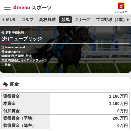
dメニュー
球
MLB
ゴルフ
高校野球
競馬
Jリーグ
プロ野球（2軍）
牡 鹿毛 登録抹消
(外)ニューブリッジ
父:Namaqualand
母:Bellinzona
調教師:岩戸 孝樹 (美浦)
馬主:有限会社 キャロットファーム
生産者:
賞金
獲得賞金
1,160万円
本賞金
1,160万円
付加賞金
0万円
収得賞金（平地）
200万円
収得賞金（障害）
0万円