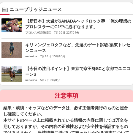
ニューブリッジニュース
【新日本】大岩がSANADAヘッドロック葬 「俺の理想の
プロレスラーにG1中に必ずなります」
プロレス/格闘技DX 7月29日 22時54分
キリマンジェロタフなど、先週のゲート試験/栗東トレセ
ンニュース
netkeiba 7月14日 15時10分
【今日の注目ポイント】東京で京王杯SCと京都でユニコ
ーンS
netkeiba 5月2日 6時0分
注意事項
結果・成績・オッズなどのデータは、必ず主催者発行のものと照合
し確認してください。
本サイトのページ上に掲載されている情報の内容に関しては万全を
期しておりますが、その内容の正確性および安全性を保証するもの
ではありません。 当該情報に基づいて被ったいかなる損害について