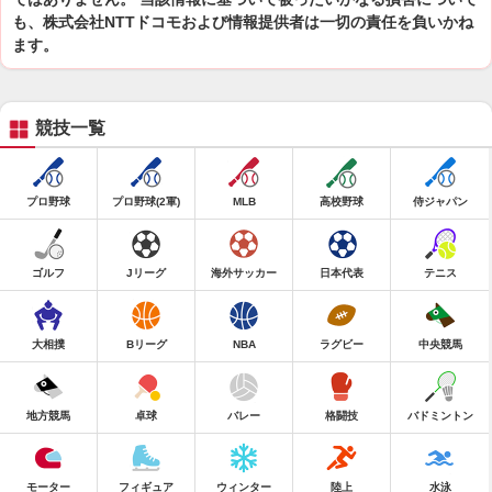
も、株式会社NTTドコモおよび情報提供者は一切の責任を負いかね
ます。
競技一覧
プロ野球
プロ野球(2軍)
MLB
高校野球
侍ジャパン
ゴルフ
Jリーグ
海外サッカー
日本代表
テニス
大相撲
Bリーグ
NBA
ラグビー
中央競馬
地方競馬
卓球
バレー
格闘技
バドミントン
モーター
フィギュア
ウィンター
陸上
水泳