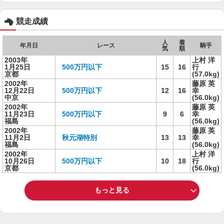
競走成績
人
着
年月日
レース
騎手
気
順
2003年
上村 洋
1月25日
500万円以下
15
16
行
京都
(57.0kg)
2002年
藤原 英
12月22日
500万円以下
12
16
幸
中京
(56.0kg)
2002年
藤原 英
11月23日
500万円以下
9
6
幸
福島
(56.0kg)
2002年
藤原 英
11月2日
秋元湖特別
13
13
幸
福島
(56.0kg)
2002年
上村 洋
10月26日
500万円以下
10
18
行
京都
(56.0kg)
もっと見る