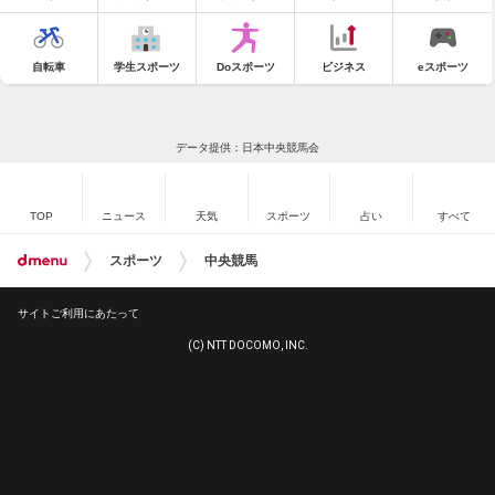
自転車
学生スポーツ
Doスポーツ
ビジネス
eスポーツ
データ提供：日本中央競馬会
TOP
ニュース
天気
スポーツ
占い
すべて
スポーツ
中央競馬
サイトご利用にあたって
(C) NTT DOCOMO, INC.