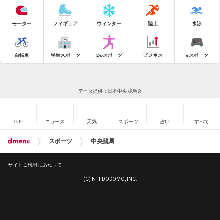
モーター
フィギュア
ウィンター
陸上
水泳
自転車
学生スポーツ
Doスポーツ
ビジネス
eスポーツ
データ提供：日本中央競馬会
TOP
ニュース
天気
スポーツ
占い
すべて
スポーツ
中央競馬
サイトご利用にあたって
(C) NTT DOCOMO, INC.