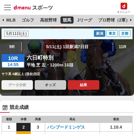
dメニュー
球
MLB
ゴルフ
高校野球
競馬
Jリーグ
プロ野球（2軍）
新潟
東京
京都
9R
5/11(土) 1回新潟7日目
11R
六日町特別
10R
14:55
平地 芝 左・1200m 16頭
サラ系 4歳以上 (混合)別定
データ分析
オッズ
結果
競走成績
着順
枠番
馬番
馬名
着差
1
2
3
バンブードミンゲス
1.10.4