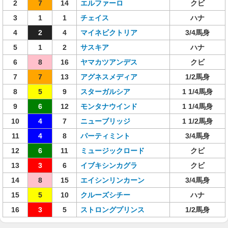
2
7
14
エルファーロ
クビ
3
1
1
チェイス
ハナ
4
2
4
マイネビクトリア
3/4馬身
5
1
2
サスキア
ハナ
6
8
16
ヤマカツアンデス
クビ
7
7
13
アグネスメディア
1/2馬身
8
5
9
スターガルシア
1 1/4馬身
9
6
12
モンタナウインド
1 1/4馬身
10
4
7
ニューブリッジ
1 1/2馬身
11
4
8
パーティミント
3/4馬身
12
6
11
ミュージックロード
クビ
13
3
6
イブキシンカグラ
クビ
14
8
15
エイシンリンカーン
3/4馬身
15
5
10
クルーズシチー
ハナ
16
3
5
ストロングプリンス
1/2馬身