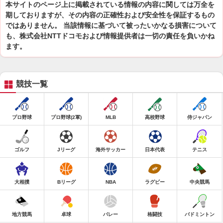
本サイトのページ上に掲載されている情報の内容に関しては万全を
期しておりますが、その内容の正確性および安全性を保証するもの
ではありません。 当該情報に基づいて被ったいかなる損害について
も、株式会社NTTドコモおよび情報提供者は一切の責任を負いかね
ます。
競技一覧
プロ野球
プロ野球(2軍)
MLB
高校野球
侍ジャパン
ゴルフ
Jリーグ
海外サッカー
日本代表
テニス
大相撲
Bリーグ
NBA
ラグビー
中央競馬
地方競馬
卓球
バレー
格闘技
バドミントン