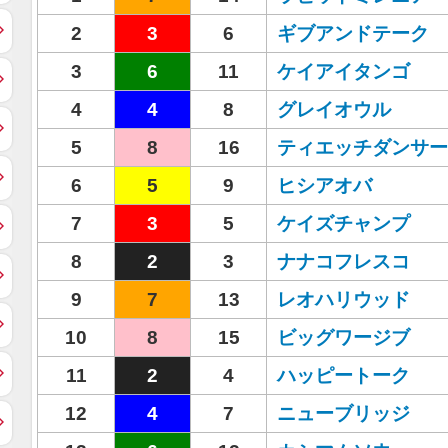
2
3
6
ギブアンドテーク
3
6
11
ケイアイタンゴ
4
4
8
グレイオウル
5
8
16
ティエッチダンサー
6
5
9
ヒシアオバ
7
3
5
ケイズチャンプ
8
2
3
ナナコフレスコ
9
7
13
レオハリウッド
10
8
15
ビッグワージブ
11
2
4
ハッピートーク
12
4
7
ニューブリッジ