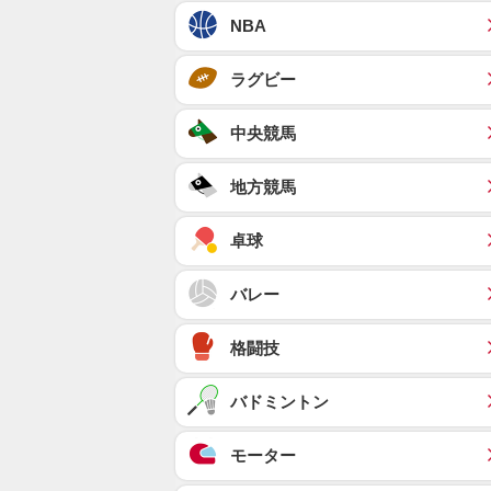
NBA
ラグビー
中央競馬
地方競馬
卓球
バレー
格闘技
バドミントン
モーター