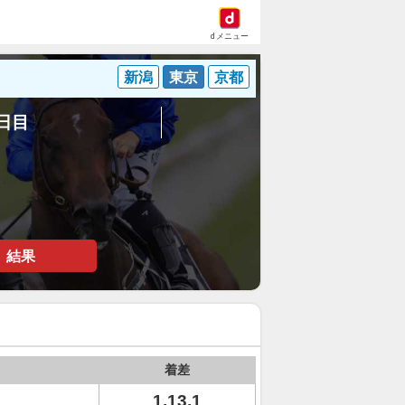
dメニュー
新潟
東京
京都
4日目
結果
着差
1.13.1