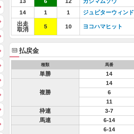
13
6
12
カシマムソウ
14
1
1
ジュピターウィンド
出走
5
10
ヨコハマヒット
取消
払戻金
種類
馬番
単勝
14
14
複勝
6
11
枠連
3-7
馬連
6-14
6-14