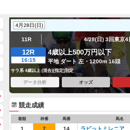
11R
4/28(日) 3回東京
12R
4歳以上500万円以下
16:15
平地 ダート 左・1200m 16頭
サラ系 4歳以上 (混合)[指定]別定
データ分析
オッズ
競走成績
着順
枠番
馬番
馬名
1
7
14
ラビットミレニア