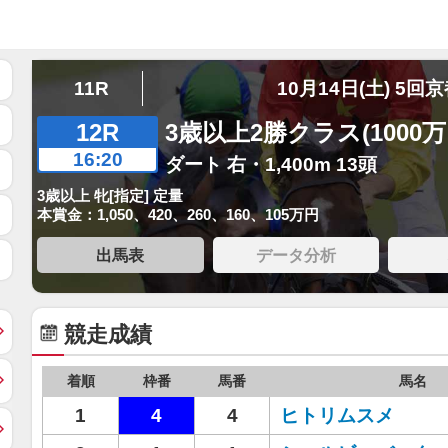
11R
10月14日(土) 5回
12R
3歳以上2勝クラス(1000
16:20
ダート 右・1,400m 13頭
3歳以上 牝[指定] 定量
本賞金：1,050、420、260、160、105万円
出馬表
データ分析
競走成績
着順
枠番
馬番
馬名
1
4
4
ヒトリムスメ