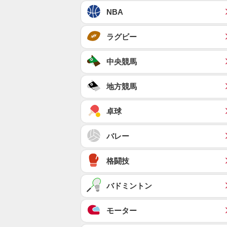
NBA
ラグビー
中央競馬
地方競馬
卓球
バレー
格闘技
バドミントン
モーター