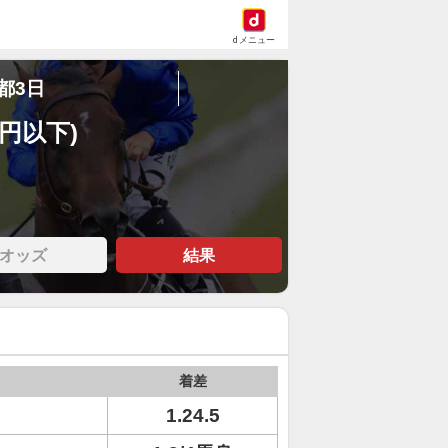
dメニュー
京都3日
万円以下)
オッズ
結果
着差
1.24.5