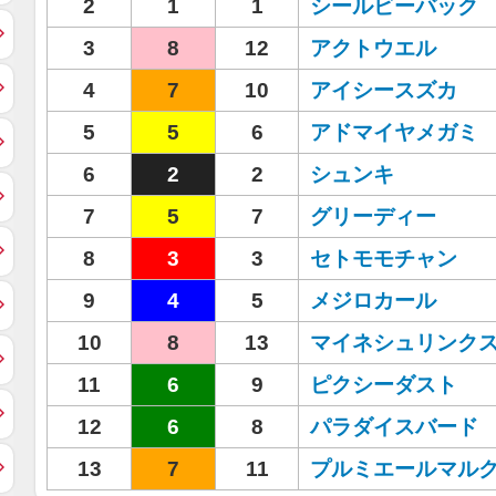
2
1
1
シールビーバック
3
8
12
アクトウエル
4
7
10
アイシースズカ
5
5
6
アドマイヤメガミ
6
2
2
シュンキ
7
5
7
グリーディー
8
3
3
セトモモチャン
9
4
5
メジロカール
10
8
13
マイネシュリンク
11
6
9
ピクシーダスト
12
6
8
パラダイスバード
13
7
11
プルミエールマル