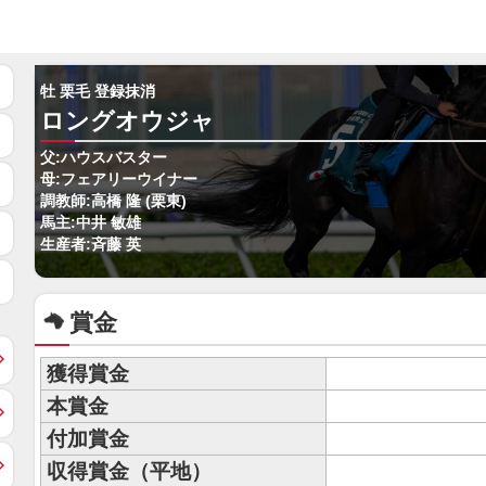
牡 栗毛 登録抹消
ロングオウジャ
父:ハウスバスター
母:フェアリーウイナー
調教師:高橋 隆 (栗東)
馬主:中井 敏雄
生産者:斉藤 英
賞金
獲得賞金
本賞金
付加賞金
収得賞金（平地）