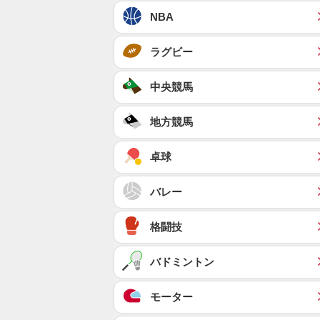
NBA
ラグビー
中央競馬
地方競馬
卓球
バレー
格闘技
バドミントン
モーター