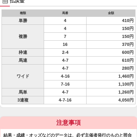
払戻金
種類
馬番
金額
単勝
4
410円
4
150円
複勝
7
150円
16
370円
枠連
2-4
600円
馬連
4-7
610円
4-7
280円
ワイド
4-16
1,460円
7-16
1,100円
馬単
4-7
1,260円
3連複
4-7-16
4,050円
注意事項
結果・成績・オッズなどのデータは、必ず主催者発行のものと照合