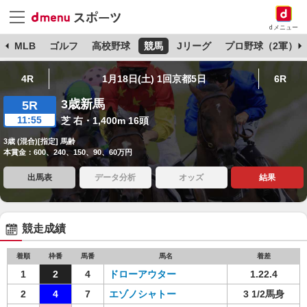
dメニュー
球
MLB
ゴルフ
高校野球
競馬
Jリーグ
プロ野球（2軍）
4R
1月18日(土) 1回京都5日
6R
3歳新馬
5R
11:55
芝 右・1,400m 16頭
3歳 (混合)[指定] 馬齢
本賞金：600、240、150、90、60万円
出馬表
データ分析
オッズ
結果
競走成績
着順
枠番
馬番
馬名
着差
1
2
4
ドローアウター
1.22.4
2
4
7
エゾノシャトー
3 1/2馬身