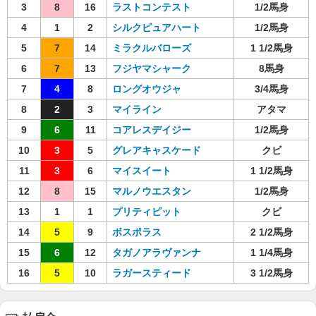
3
8
16
ラストコンテスト
1/2馬身
4
1
2
シルクピュアハート
1/2馬身
5
7
14
ミラクルバローズ
1 1/2馬身
6
7
13
フジヤマシャーク
8馬身
7
4
8
ロングオウジャ
3/4馬身
8
2
3
マイライン
アタマ
9
6
11
コアレスデイジー
1/2馬身
10
3
5
グレアキャスケード
クビ
11
3
6
マイスイート
1 1/2馬身
12
8
15
マルノウエスタン
1/2馬身
13
1
1
プリティピット
クビ
14
5
9
ボスポラス
2 1/2馬身
15
6
12
タガノアラヴァンナ
1 1/4馬身
16
5
10
ラガースティード
3 1/2馬身