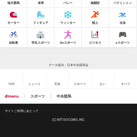
地方競馬
卓球
バレー
格闘技
バドミントン
モーター
フィギュア
ウィンター
陸上
水泳
自転車
学生スポーツ
Doスポーツ
ビジネス
eスポーツ
データ提供：日本中央競馬会
TOP
ニュース
天気
スポーツ
占い
すべて
スポーツ
中央競馬
サイトご利用にあたって
(C) NTT DOCOMO, INC.