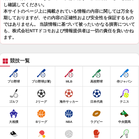
し確認してください。
本サイトのページ上に掲載されている情報の内容に関しては万全を
期しておりますが、その内容の正確性および安全性を保証するもの
ではありません。 当該情報に基づいて被ったいかなる損害について
も、株式会社NTTドコモおよび情報提供者は一切の責任を負いかね
ます。
競技一覧
プロ野球
プロ野球(2軍)
MLB
高校野球
侍ジャパン
ゴルフ
Jリーグ
海外サッカー
日本代表
テニス
大相撲
Bリーグ
NBA
ラグビー
中央競馬