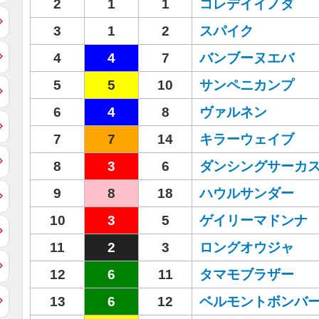
2
1
1
コレデイイノダ
3
1
2
スパイク
4
4
7
バンブーヌエバ
5
5
10
サンペニカンプ
6
4
8
ヴァルネン
7
7
14
キラーウェイブ
8
3
6
ダンシングサーカ
9
8
18
ハウルサンダー
10
3
5
ゲイリーマドンナ
11
2
3
ロングオウジャ
12
6
11
タマモブラザー
13
6
12
ベルモントボンバ