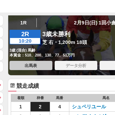
1R
2月9日(日) 1回小
2R
3歳未勝利
10:20
芝 右・1,200m 18頭
3歳 (混合) 馬齢
本賞金：510、200、130、77、51万円
出馬表
データ分析
競走成績
着順
枠番
馬番
馬名
1
2
4
シュペリユール