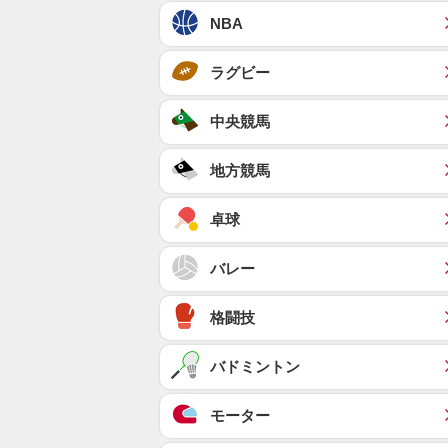
NBA
ラグビー
中央競馬
地方競馬
卓球
バレー
格闘技
バドミントン
モーター