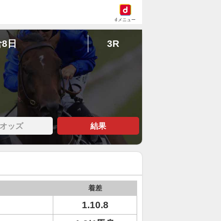
dメニュー
倉8日
3R
オッズ
結果
着差
1.10.8