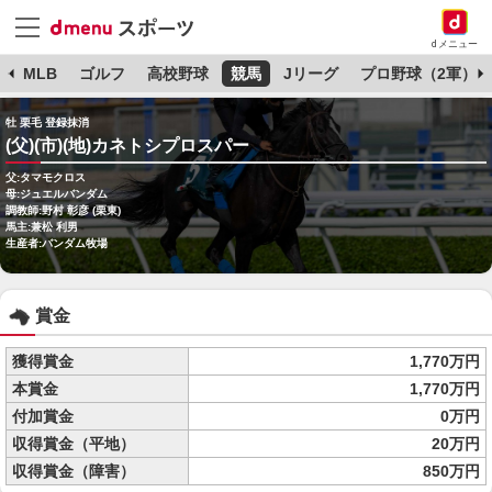
dメニュー
球
MLB
ゴルフ
高校野球
競馬
Jリーグ
プロ野球（2軍）
牡 栗毛 登録抹消
(父)(市)(地)カネトシプロスパー
父:タマモクロス
母:ジュエルバンダム
調教師:野村 彰彦 (栗東)
馬主:兼松 利男
生産者:バンダム牧場
賞金
獲得賞金
1,770万円
本賞金
1,770万円
付加賞金
0万円
収得賞金（平地）
20万円
収得賞金（障害）
850万円