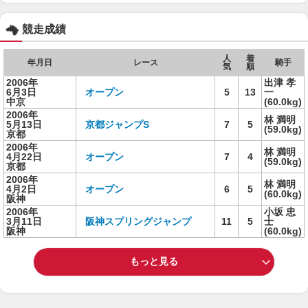
競走成績
人
着
年月日
レース
騎手
気
順
2006年
出津 孝
6月3日
オープン
5
13
一
中京
(60.0kg)
2006年
林 満明
5月13日
京都ジャンプS
7
5
(59.0kg)
京都
2006年
林 満明
4月22日
オープン
7
4
(59.0kg)
京都
2006年
林 満明
4月2日
オープン
6
5
(60.0kg)
阪神
2006年
小坂 忠
3月11日
阪神スプリングジャンプ
11
5
士
阪神
(60.0kg)
もっと見る