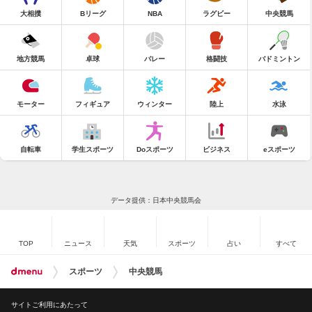
大相撲
Bリーグ
NBA
ラグビー
中央競馬
地方競馬
卓球
バレー
格闘技
バドミントン
モーター
フィギュア
ウィンター
陸上
水泳
自転車
学生スポーツ
Doスポーツ
ビジネス
eスポーツ
データ提供：日本中央競馬会
TOP
ニュース
天気
スポーツ
占い
すべて
スポーツ
中央競馬
サイトご利用にあたって