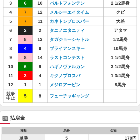
3
6
10
バルトフォンテン
2 1/2馬身
4
7
12
メルシーエイタイム
クビ
5
7
11
カネトシプロスパー
大差
6
2
2
タニノエタニティ
アタマ
7
8
13
タガジョーシャトル
1/2馬身
8
4
6
ブライアンスキー
10馬身
9
8
14
ラストコンテスト
1 1/4馬身
10
6
9
ハギノヴァルカン
3 1/2馬身
11
3
4
キクノプロスパ
1 3/4馬身
12
1
1
メジロアービン
8馬身
競争
5
8
フューチャギャング
中止
払戻金
種類
馬番
金額
単勝
5
170円