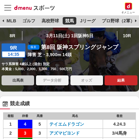
dメニュー
球
MLB
ゴルフ
高校野球
競馬
Jリーグ
プロ野球（2軍）
8R
3月11日(土) 1回阪神5日
10R
第8回 阪神スプリングジャンプ
9R
14:35
障害 芝・3,900m 14頭
サラ系障害 4歳以上 (混合) 別定
本賞金：5,000、2,000、1,300、750、500万円
出馬表
データ分析
オッズ
結果
競走成績
着順
枠番
馬番
馬名
着差
1
4
5
テイエムドラゴン
4.24.3
2
3
3
アズマビヨンド
3/4馬身