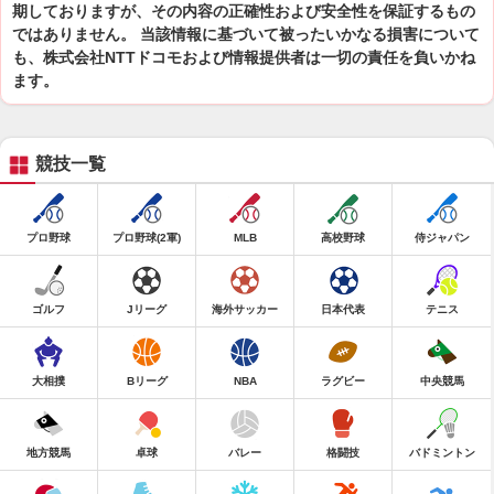
期しておりますが、その内容の正確性および安全性を保証するもの
ではありません。 当該情報に基づいて被ったいかなる損害について
も、株式会社NTTドコモおよび情報提供者は一切の責任を負いかね
ます。
競技一覧
プロ野球
プロ野球(2軍)
MLB
高校野球
侍ジャパン
ゴルフ
Jリーグ
海外サッカー
日本代表
テニス
大相撲
Bリーグ
NBA
ラグビー
中央競馬
地方競馬
卓球
バレー
格闘技
バドミントン