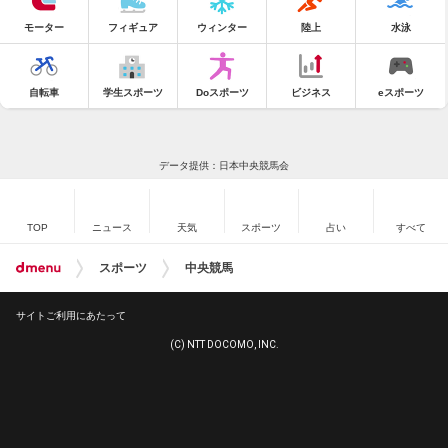
モーター
フィギュア
ウィンター
陸上
水泳
自転車
学生スポーツ
Doスポーツ
ビジネス
eスポーツ
データ提供：日本中央競馬会
TOP
ニュース
天気
スポーツ
占い
すべて
スポーツ
中央競馬
サイトご利用にあたって
(C) NTT DOCOMO, INC.