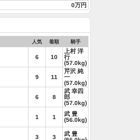
0万円
人気
着順
騎手
上村 洋
6
10
行
(57.0kg)
芹沢 純
9
11
一
(57.0kg)
武 幸四
6
8
郎
(57.0kg)
武 豊
1
1
(56.0kg)
武 豊
3
3
(56.0kg)