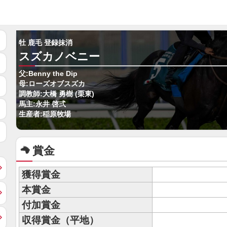
牡 鹿毛 登録抹消
スズカノベニー
父:Benny the Dip
母:ローズオブスズカ
調教師:大橋 勇樹 (栗東)
馬主:永井 啓弍
生産者:稲原牧場
賞金
獲得賞金
本賞金
付加賞金
収得賞金（平地）