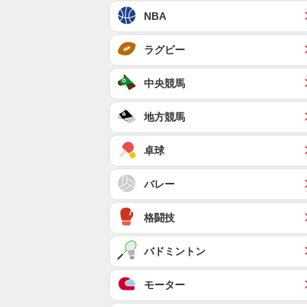
NBA
ラグビー
中央競馬
地方競馬
卓球
バレー
格闘技
バドミントン
モーター