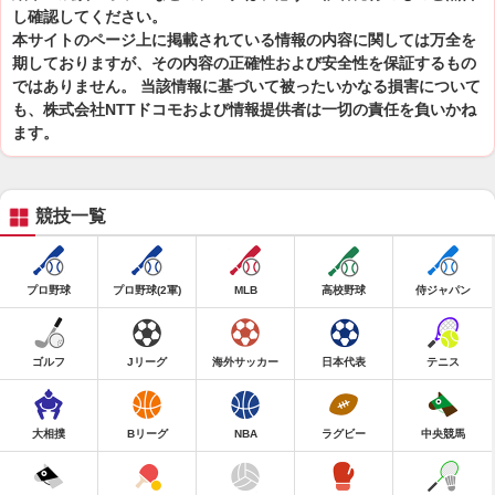
し確認してください。
本サイトのページ上に掲載されている情報の内容に関しては万全を
期しておりますが、その内容の正確性および安全性を保証するもの
ではありません。 当該情報に基づいて被ったいかなる損害について
も、株式会社NTTドコモおよび情報提供者は一切の責任を負いかね
ます。
競技一覧
プロ野球
プロ野球(2軍)
MLB
高校野球
侍ジャパン
ゴルフ
Jリーグ
海外サッカー
日本代表
テニス
大相撲
Bリーグ
NBA
ラグビー
中央競馬