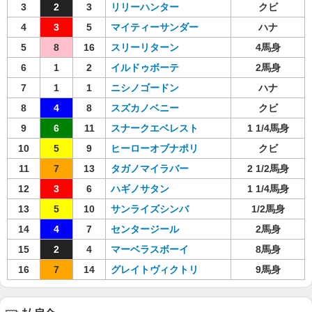
3
2
3
リリーハンター
クビ
4
3
5
マイティーサンダー
ハナ
5
8
16
スリーリターン
4馬身
6
1
2
イルドゥボーテ
2馬身
7
1
1
ニシノゴードン
ハナ
8
4
8
スズカノベニー
クビ
9
6
11
スナークエベレスト
1 1/4馬身
10
5
9
ヒーローオブナポリ
クビ
11
7
13
タガノマイラバー
2 1/2馬身
12
3
6
ハギノサタン
1 1/4馬身
13
5
10
サンライズシンバ
1/2馬身
14
4
7
センタージール
2馬身
15
2
4
マーベラスボーイ
8馬身
16
7
14
グレイトヴィクトリ
9馬身