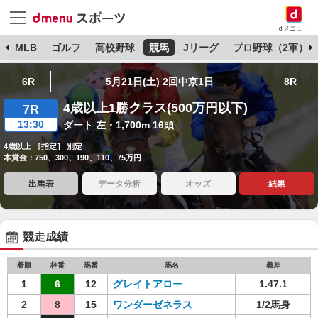
dメニュー
球
MLB
ゴルフ
高校野球
競馬
Jリーグ
プロ野球（2軍）
6R
5月21日(土) 2回中京1日
8R
4歳以上1勝クラス(500万円以下)
7R
13:30
ダート 左・1,700m 16頭
4歳以上 ［指定］ 別定
本賞金：750、300、190、110、75万円
出馬表
データ分析
オッズ
結果
競走成績
着順
枠番
馬番
馬名
着差
1
6
12
グレイトアロー
1.47.1
2
8
15
ワンダーゼネラス
1/2馬身