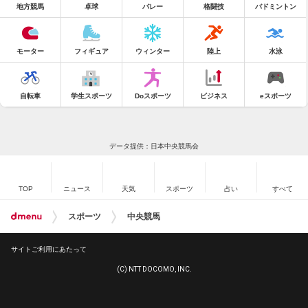
地方競馬
卓球
バレー
格闘技
バドミントン
モーター
フィギュア
ウィンター
陸上
水泳
自転車
学生スポーツ
Doスポーツ
ビジネス
eスポーツ
データ提供：日本中央競馬会
TOP
ニュース
天気
スポーツ
占い
すべて
スポーツ
中央競馬
サイトご利用にあたって
(C) NTT DOCOMO, INC.