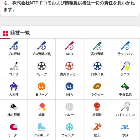
も、株式会社NTTドコモおよび情報提供者は一切の責任を負いかね
ます。
競技一覧
プロ野球
プロ野球(2軍)
MLB
高校野球
侍ジャパン
ゴルフ
Jリーグ
海外サッカー
日本代表
テニス
大相撲
Bリーグ
NBA
ラグビー
中央競馬
地方競馬
卓球
バレー
格闘技
バドミントン
モーター
フィギュア
ウィンター
陸上
水泳