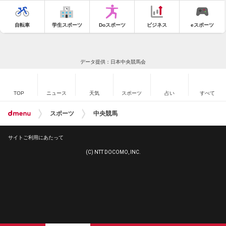
自転車
学生スポーツ
Doスポーツ
ビジネス
eスポーツ
データ提供：日本中央競馬会
TOP
ニュース
天気
スポーツ
占い
すべて
スポーツ
中央競馬
サイトご利用にあたって
(C) NTT DOCOMO, INC.