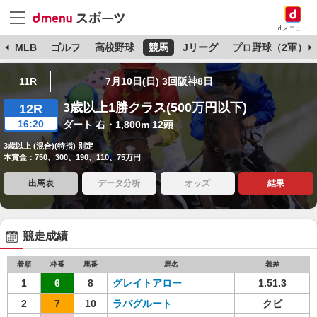
dメニュー
球
MLB
ゴルフ
高校野球
競馬
Jリーグ
プロ野球（2軍）
11R
7月10日(日) 3回阪神8日
3歳以上1勝クラス(500万円以下)
12R
16:20
ダート 右・1,800m 12頭
3歳以上 (混合)(特指) 別定
本賞金：750、300、190、110、75万円
出馬表
データ分析
オッズ
結果
競走成績
着順
枠番
馬番
馬名
着差
1
6
8
グレイトアロー
1.51.3
2
7
10
ラバグルート
クビ