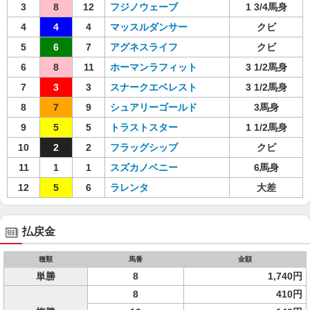
3
8
12
フジノウェーブ
1 3/4馬身
4
4
4
マッスルダンサー
クビ
5
6
7
アグネスライフ
クビ
6
8
11
ホーマンラフィット
3 1/2馬身
7
3
3
スナークエベレスト
3 1/2馬身
8
7
9
シュアリーゴールド
3馬身
9
5
5
トラストスター
1 1/2馬身
10
2
2
フラッグシップ
クビ
11
1
1
スズカノベニー
6馬身
12
5
6
ラレンタ
大差
払戻金
種類
馬番
金額
単勝
8
1,740円
8
410円