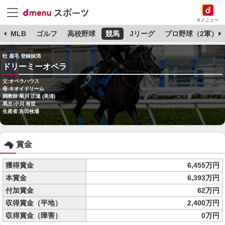
dメニュー
球
MLB
ゴルフ
高校野球
競馬
Jリーグ
プロ野球（2軍）
牡 鹿毛 登録抹消
ドリーミーオペラ
父:オペラハウス
母:キオイドリーム
調教師:菊川 正達 (美浦)
馬主:小川 有世
生産者:吉田牧場
賞金
獲得賞金
6,455万円
本賞金
6,393万円
付加賞金
62万円
収得賞金（平地）
2,400万円
収得賞金（障害）
0万円