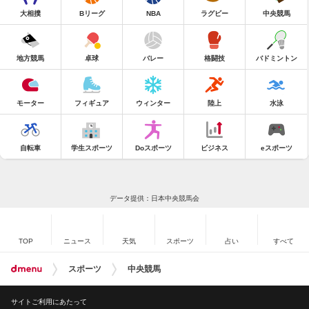
大相撲
Bリーグ
NBA
ラグビー
中央競馬
地方競馬
卓球
バレー
格闘技
バドミントン
モーター
フィギュア
ウィンター
陸上
水泳
自転車
学生スポーツ
Doスポーツ
ビジネス
eスポーツ
データ提供：日本中央競馬会
TOP
ニュース
天気
スポーツ
占い
すべて
スポーツ
中央競馬
サイトご利用にあたって