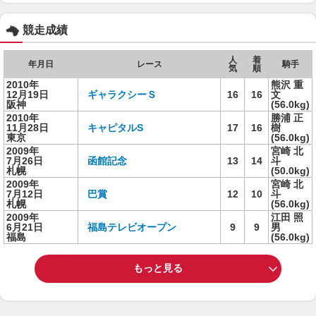
競走成績
人
着
年月日
レース
騎手
気
順
2010年
熊沢 重
12月19日
ギャラクシーＳ
16
16
文
阪神
(56.0kg)
2010年
勝浦 正
11月28日
キャピタルS
17
16
樹
東京
(56.0kg)
2009年
宮崎 北
7月26日
函館記念
13
14
斗
札幌
(50.0kg)
2009年
宮崎 北
7月12日
巴賞
12
10
斗
札幌
(56.0kg)
2009年
江田 照
6月21日
福島テレビオープン
9
9
男
福島
(56.0kg)
もっと見る