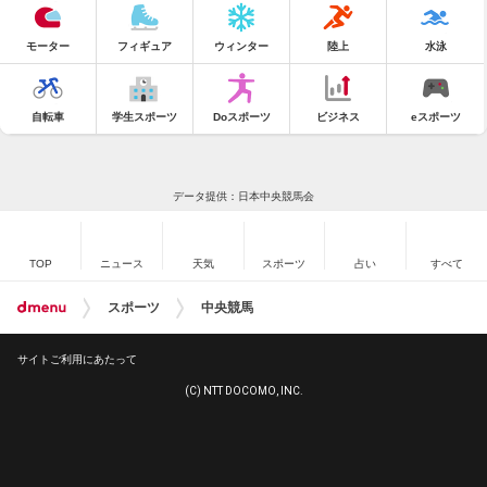
モーター
フィギュア
ウィンター
陸上
水泳
自転車
学生スポーツ
Doスポーツ
ビジネス
eスポーツ
データ提供：日本中央競馬会
TOP
ニュース
天気
スポーツ
占い
すべて
スポーツ
中央競馬
サイトご利用にあたって
(C) NTT DOCOMO, INC.