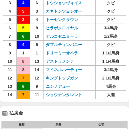
3
4
6
トウショウヴォイス
クビ
4
3
3
カネトシツヨシオー
クビ
5
3
4
トーセンクラウン
クビ
6
5
8
ヒラボクロイヤル
3/4馬身
7
6
10
アルコセニョーラ
1/2馬身
8
4
5
ダブルティンパニー
クビ
9
1
1
ドリーミーオペラ
1 1/2馬身
10
8
13
デストラメンテ
1 1/4馬身
11
8
14
マイネルハーティー
3/4馬身
12
7
12
キングトップガン
2 1/2馬身
13
6
9
ニシノデュー
4馬身
14
7
11
ショウナンタレント
大差
払戻金
種類
馬番
金額