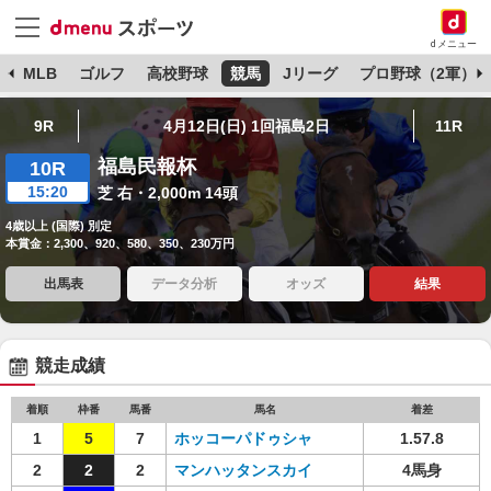
dメニュー
球
MLB
ゴルフ
高校野球
競馬
Jリーグ
プロ野球（2軍）
9R
4月12日(日) 1回福島2日
11R
福島民報杯
10R
15:20
芝 右・2,000m 14頭
4歳以上 (国際) 別定
本賞金：2,300、920、580、350、230万円
出馬表
データ分析
オッズ
結果
競走成績
着順
枠番
馬番
馬名
着差
1
5
7
ホッコーパドゥシャ
1.57.8
2
2
2
マンハッタンスカイ
4馬身