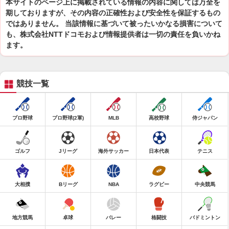
本サイトのページ上に掲載されている情報の内容に関しては万全を
期しておりますが、その内容の正確性および安全性を保証するもの
ではありません。 当該情報に基づいて被ったいかなる損害について
も、株式会社NTTドコモおよび情報提供者は一切の責任を負いかね
ます。
競技一覧
プロ野球
プロ野球(2軍)
MLB
高校野球
侍ジャパン
ゴルフ
Jリーグ
海外サッカー
日本代表
テニス
大相撲
Bリーグ
NBA
ラグビー
中央競馬
地方競馬
卓球
バレー
格闘技
バドミントン