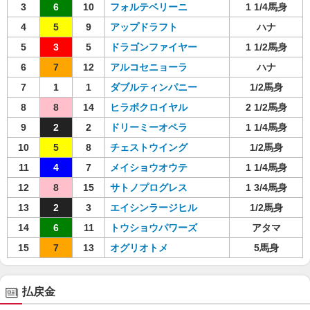
3
6
10
フォルテベリーニ
1 1/4馬身
4
5
9
アップドラフト
ハナ
5
3
5
ドラゴンファイヤー
1 1/2馬身
6
7
12
アルコセニョーラ
ハナ
7
1
1
ダブルティンパニー
1/2馬身
8
8
14
ヒラボクロイヤル
2 1/2馬身
9
2
2
ドリーミーオペラ
1 1/4馬身
10
5
8
チェストウイング
1/2馬身
11
4
7
メイショウオウテ
1 1/4馬身
12
8
15
サトノプログレス
1 3/4馬身
13
2
3
エイシンラージヒル
1/2馬身
14
6
11
トウショウパワーズ
アタマ
15
7
13
オグリオトメ
5馬身
払戻金