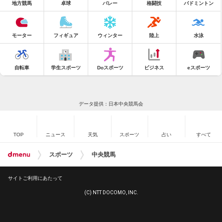
地方競馬
卓球
バレー
格闘技
バドミントン
モーター
フィギュア
ウィンター
陸上
水泳
自転車
学生スポーツ
Doスポーツ
ビジネス
eスポーツ
データ提供：日本中央競馬会
TOP
ニュース
天気
スポーツ
占い
すべて
スポーツ
中央競馬
サイトご利用にあたって
(C) NTT DOCOMO, INC.