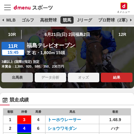
dメニュー
球
MLB
ゴルフ
高校野球
競馬
Jリーグ
プロ野球（2軍）
10R
6月21日(日) 2回福島2日
12R
福島テレビオープン
11R
15:45
芝 右・1,800m 15頭
3歳以上 (国際)(指定) 別定
本賞金：2,300、920、580、350、230万円
出馬表
データ分析
オッズ
結果
競走成績
着順
枠番
馬番
馬名
着差
1
3
4
トーホウレーサー
1.48.9
2
4
6
ショウワモダン
ハナ