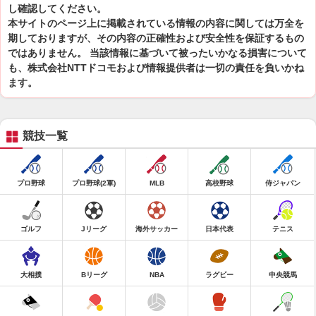
し確認してください。
本サイトのページ上に掲載されている情報の内容に関しては万全を
期しておりますが、その内容の正確性および安全性を保証するもの
ではありません。 当該情報に基づいて被ったいかなる損害について
も、株式会社NTTドコモおよび情報提供者は一切の責任を負いかね
ます。
競技一覧
プロ野球
プロ野球(2軍)
MLB
高校野球
侍ジャパン
ゴルフ
Jリーグ
海外サッカー
日本代表
テニス
大相撲
Bリーグ
NBA
ラグビー
中央競馬