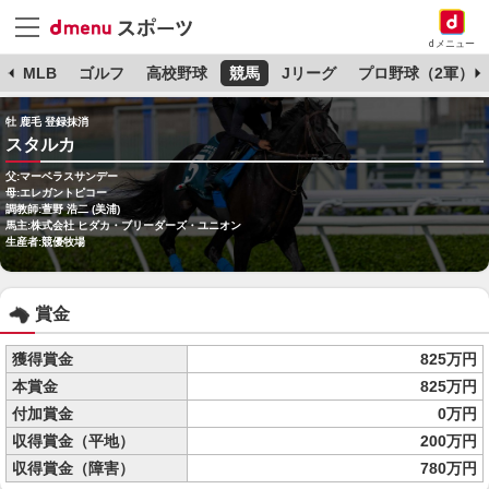
dメニュー
球
MLB
ゴルフ
高校野球
競馬
Jリーグ
プロ野球（2軍）
牡 鹿毛 登録抹消
スタルカ
父:マーベラスサンデー
母:エレガントピコー
調教師:萱野 浩二 (美浦)
馬主:株式会社 ヒダカ・ブリーダーズ・ユニオン
生産者:競優牧場
賞金
獲得賞金
825万円
本賞金
825万円
付加賞金
0万円
収得賞金（平地）
200万円
収得賞金（障害）
780万円