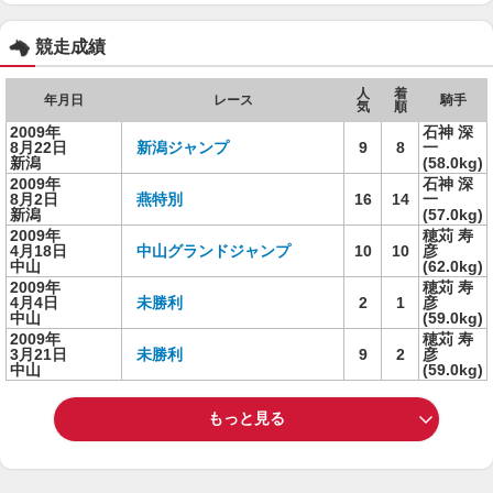
競走成績
人
着
年月日
レース
騎手
気
順
2009年
石神 深
8月22日
新潟ジャンプ
9
8
一
新潟
(58.0kg)
2009年
石神 深
8月2日
燕特別
16
14
一
新潟
(57.0kg)
2009年
穂苅 寿
4月18日
中山グランドジャンプ
10
10
彦
中山
(62.0kg)
2009年
穂苅 寿
4月4日
未勝利
2
1
彦
中山
(59.0kg)
2009年
穂苅 寿
3月21日
未勝利
9
2
彦
中山
(59.0kg)
もっと見る