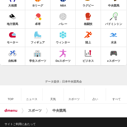
大相撲
Bリーグ
NBA
ラグビー
中央競馬
地方競馬
卓球
バレー
格闘技
バドミントン
モーター
フィギュア
ウィンター
陸上
水泳
自転車
学生スポーツ
Doスポーツ
ビジネス
eスポーツ
データ提供：日本中央競馬会
TOP
ニュース
天気
スポーツ
占い
すべて
スポーツ
中央競馬
サイトご利用にあたって