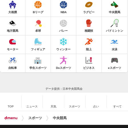
大相撲
Bリーグ
NBA
ラグビー
中央競馬
地方競馬
卓球
バレー
格闘技
バドミントン
モーター
フィギュア
ウィンター
陸上
水泳
自転車
学生スポーツ
Doスポーツ
ビジネス
eスポーツ
データ提供：日本中央競馬会
TOP
ニュース
天気
スポーツ
占い
すべて
スポーツ
中央競馬