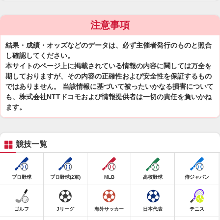
注意事項
結果・成績・オッズなどのデータは、必ず主催者発行のものと照合
し確認してください。
本サイトのページ上に掲載されている情報の内容に関しては万全を
期しておりますが、その内容の正確性および安全性を保証するもの
ではありません。 当該情報に基づいて被ったいかなる損害について
も、株式会社NTTドコモおよび情報提供者は一切の責任を負いかね
ます。
競技一覧
プロ野球
プロ野球(2軍)
MLB
高校野球
侍ジャパン
ゴルフ
Jリーグ
海外サッカー
日本代表
テニス