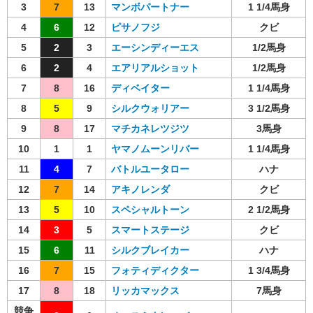
3
7
13
マンボパートナー
1 1/4馬身
4
6
12
ピサノフジ
クビ
5
2
3
エーシンディーエス
1/2馬身
6
2
4
エアリアルショット
1/2馬身
7
8
16
ディベイター
1 1/4馬身
8
5
9
シルクウォリアー
3 1/2馬身
9
8
17
マチカネレツジツ
3馬身
10
1
1
ヤマノムーンリバー
1 1/4馬身
11
4
7
バトルユータロー
ハナ
12
7
14
アキノレンダ
クビ
13
5
10
スペシャルトーン
2 1/2馬身
14
3
5
スマートステージ
クビ
15
6
11
シルクブレイカー
ハナ
16
7
15
フォティディクター
1 3/4馬身
17
8
18
リッカマックス
7馬身
競争