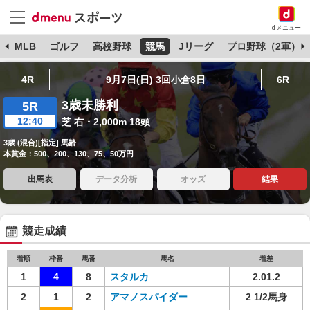
dメニュー
球
MLB
ゴルフ
高校野球
競馬
Jリーグ
プロ野球（2軍）
4R
9月7日(日) 3回小倉8日
6R
3歳未勝利
5R
12:40
芝 右・2,000m 18頭
3歳 (混合)[指定] 馬齢
本賞金：500、200、130、75、50万円
出馬表
データ分析
オッズ
結果
競走成績
着順
枠番
馬番
馬名
着差
1
4
8
スタルカ
2.01.2
2
1
2
アマノスパイダー
2 1/2馬身