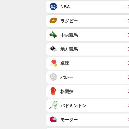
NBA
ラグビー
中央競馬
地方競馬
卓球
バレー
格闘技
バドミントン
モーター