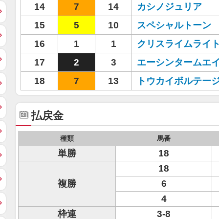
14
7
14
カシノジュリア
15
5
10
スペシャルトーン
16
1
1
クリスライムライ
17
2
3
エーシンタームエ
18
7
13
トウカイボルテー
払戻金
種類
馬番
単勝
18
18
複勝
6
4
枠連
3-8