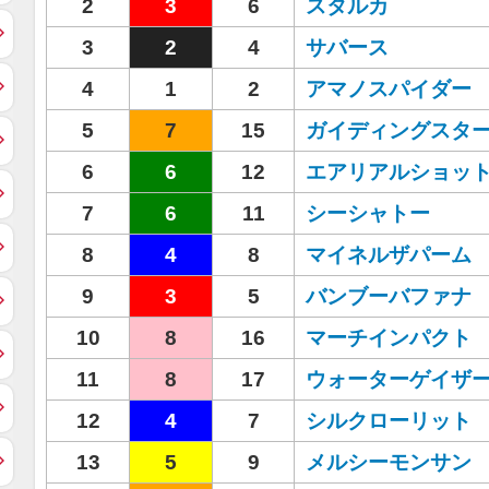
2
3
6
スタルカ
3
2
4
サバース
4
1
2
アマノスパイダー
5
7
15
ガイディングスタ
6
6
12
エアリアルショッ
7
6
11
シーシャトー
8
4
8
マイネルザパーム
9
3
5
バンブーバファナ
10
8
16
マーチインパクト
11
8
17
ウォーターゲイザ
12
4
7
シルクローリット
13
5
9
メルシーモンサン