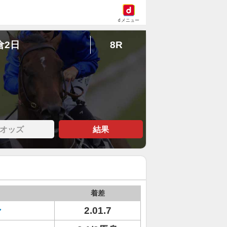
dメニュー
倉2日
8R
オッズ
結果
着差
ン
2.01.7