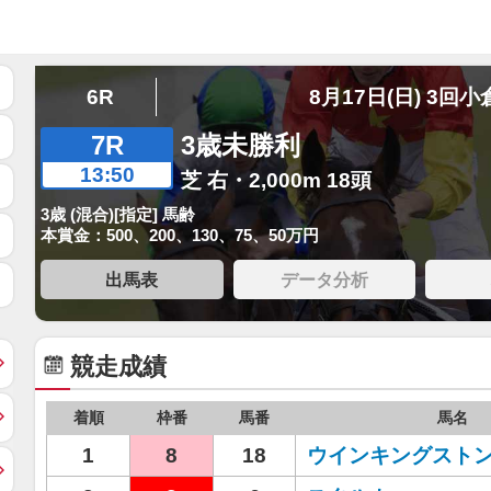
6R
8月17日(日) 3回小
7R
3歳未勝利
13:50
芝 右・2,000m 18頭
3歳 (混合)[指定] 馬齢
本賞金：500、200、130、75、50万円
出馬表
データ分析
競走成績
着順
枠番
馬番
馬名
1
8
18
ウインキングスト