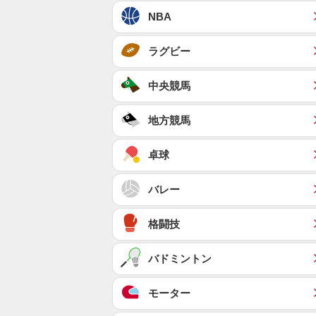
NBA
ラグビー
中央競馬
地方競馬
卓球
バレー
格闘技
バドミントン
モーター