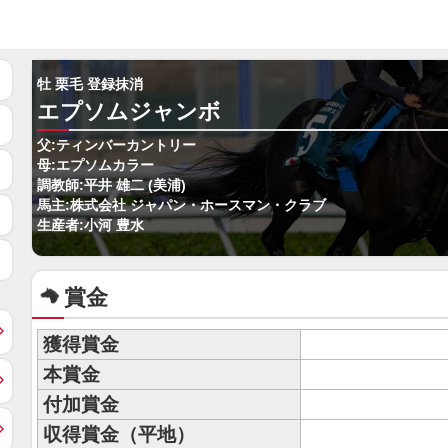
牡 栗毛 登録抹消
エプソムジャンボ
父:ティンバーカントリー
母:エプソムカラー
調教師:平井 雄二 (美浦)
馬主:株式会社 ジャパン・ホースマン・クラブ
生産者:小河 豊水
賞金
獲得賞金
本賞金
付加賞金
収得賞金（平地）