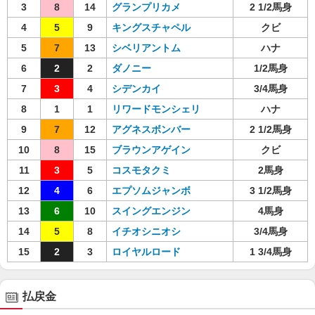
3
8
14
グランプリカメ
2 1/2馬身
4
5
9
キングスチャペル
クビ
5
7
13
シベリアントム
ハナ
6
2
2
ダノニー
1/2馬身
7
3
4
シデンカイ
3/4馬身
8
1
1
リワードモンシェリ
ハナ
9
7
12
アグネスボンバー
2 1/2馬身
10
8
15
ブラウンアゲイン
クビ
11
3
5
コスモタクミ
2馬身
12
4
6
エプソムジャンボ
3 1/2馬身
13
6
10
スイングエンジン
4馬身
14
5
8
イチオシニオシ
3/4馬身
15
2
3
ロイヤルロード
1 3/4馬身
払戻金