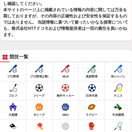
し確認してください。
本サイトのページ上に掲載されている情報の内容に関しては万全を
期しておりますが、その内容の正確性および安全性を保証するもの
ではありません。 当該情報に基づいて被ったいかなる損害について
も、株式会社NTTドコモおよび情報提供者は一切の責任を負いかね
ます。
競技一覧
プロ野球
プロ野球(2軍)
MLB
高校野球
侍ジャパン
ゴルフ
Jリーグ
海外サッカー
日本代表
テニス
大相撲
Bリーグ
NBA
ラグビー
中央競馬