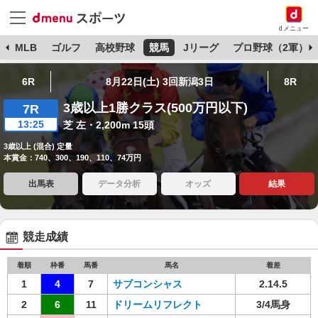
dメニュー
球
MLB
ゴルフ
高校野球
競馬
Jリーグ
プロ野球（2軍）
6R
8月22日(土) 3回新潟3日
8R
3歳以上1勝クラス(500万円以下)
7R
13:25
芝 左・2,200m 15頭
3歳以上 (混合) 定量
本賞金：740、300、190、110、74万円
出馬表
データ分析
オッズ
結果
競走成績
着順
枠番
馬番
馬名
着差
1
4
7
サブコンシャス
2.14.5
2
6
11
ドリームリフレクト
3/4馬身