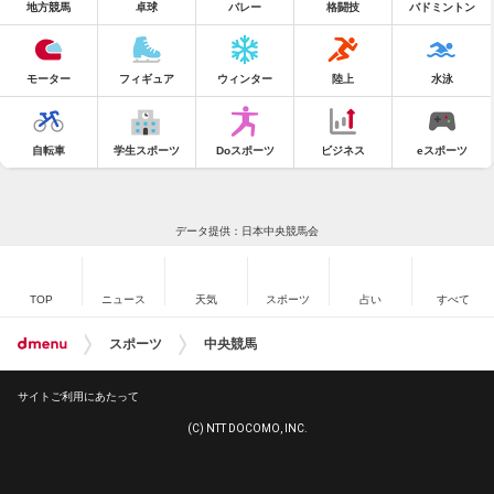
地方競馬
卓球
バレー
格闘技
バドミントン
モーター
フィギュア
ウィンター
陸上
水泳
自転車
学生スポーツ
Doスポーツ
ビジネス
eスポーツ
データ提供：日本中央競馬会
TOP
ニュース
天気
スポーツ
占い
すべて
スポーツ
中央競馬
サイトご利用にあたって
(C) NTT DOCOMO, INC.