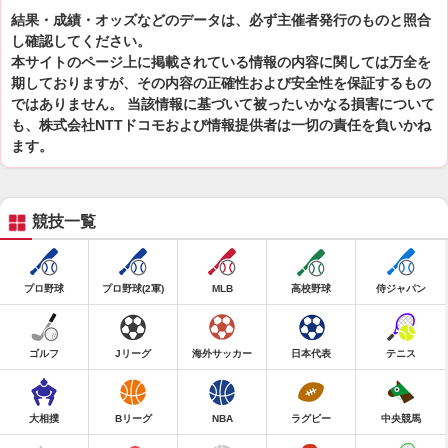
結果・成績・オッズなどのデータは、必ず主催者発行のものと照合
し確認してください。
本サイトのページ上に掲載されている情報の内容に関しては万全を
期しておりますが、その内容の正確性および安全性を保証するもの
ではありません。 当該情報に基づいて被ったいかなる損害について
も、株式会社NTTドコモおよび情報提供者は一切の責任を負いかね
ます。
競技一覧
プロ野球
プロ野球(2軍)
MLB
高校野球
侍ジャパン
ゴルフ
Jリーグ
海外サッカー
日本代表
テニス
大相撲
Bリーグ
NBA
ラグビー
中央競馬