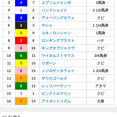
3
4
7
エプソムジャンボ
3馬身
4
1
2
ハンドシェイク
2 1/2馬身
5
4
8
アメージングカフェ
クビ
6
2
3
ヤシャ
1 1/4馬身
7
5
9
ユキノロンシャン
1馬身
8
3
6
ロンギングブラスト
ハナ
9
8
16
キングオブジャイヴ
クビ
10
6
11
マイネルストラウス
3/4馬身
11
5
10
リボーン
クビ
12
8
15
メジロゲッタウェイ
1 3/4馬身
13
7
13
サウスゴールド
クビ
14
6
12
レッツパーティー
アタマ
15
1
1
ピンクトルマリン
クビ
16
7
14
アイガットリズム
大差