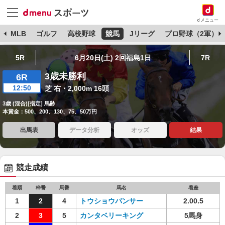
dメニュー
球
MLB
ゴルフ
高校野球
競馬
Jリーグ
プロ野球（2軍）
5R
6月20日(土) 2回福島1日
7R
3歳未勝利
6R
12:50
芝 右・2,000m 16頭
3歳 (混合)[指定] 馬齢
本賞金：500、200、130、75、50万円
出馬表
データ分析
オッズ
結果
競走成績
着順
枠番
馬番
馬名
着差
1
2
4
トウショウパンサー
2.00.5
2
3
5
カンタベリーキング
5馬身