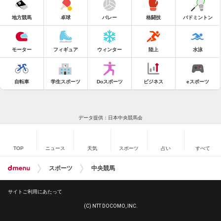
地方競馬
卓球
バレー
格闘技
バドミントン
モーター
フィギュア
ウィンター
陸上
水泳
自転車
学生スポーツ
Doスポーツ
ビジネス
eスポーツ
データ提供：日本中央競馬会
TOP
ニュース
天気
スポーツ
占い
すべて
スポーツ
中央競馬
サイトご利用にあたって
(C) NTT DOCOMO, INC.