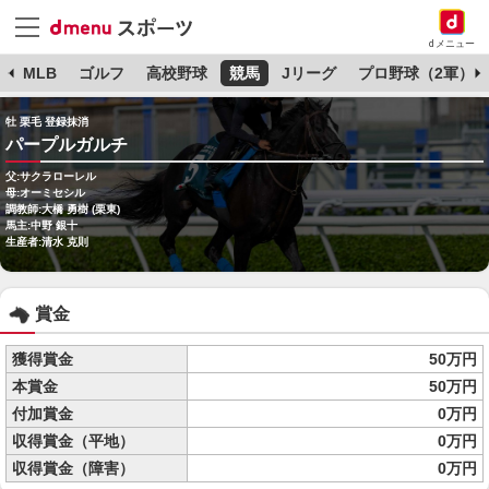
dメニュー
球
MLB
ゴルフ
高校野球
競馬
Jリーグ
プロ野球（2軍）
牡 栗毛 登録抹消
パープルガルチ
父:サクラローレル
母:オーミセシル
調教師:大橋 勇樹 (栗東)
馬主:中野 銀十
生産者:清水 克則
賞金
獲得賞金
50万円
本賞金
50万円
付加賞金
0万円
収得賞金（平地）
0万円
収得賞金（障害）
0万円