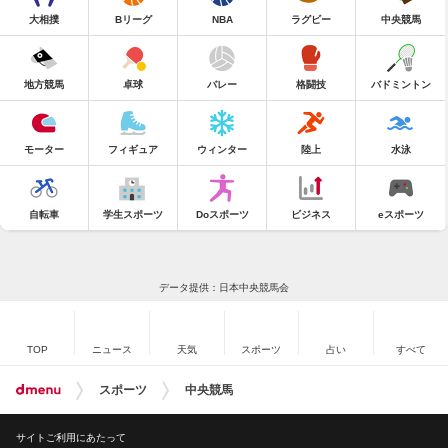
大相撲
Bリーグ
NBA
ラグビー
中央競馬
地方競馬
卓球
バレー
格闘技
バドミントン
モーター
フィギュア
ウィンター
陸上
水泳
自転車
学生スポーツ
Doスポーツ
ビジネス
eスポーツ
データ提供：日本中央競馬会
TOP
ニュース
天気
スポーツ
占い
すべて
スポーツ
中央競馬
サイトご利用にあたって