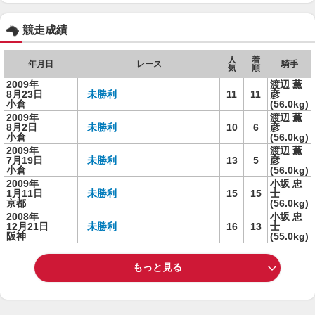
競走成績
人
着
年月日
レース
騎手
気
順
2009年
渡辺 薫
8月23日
未勝利
11
11
彦
小倉
(56.0kg)
2009年
渡辺 薫
8月2日
未勝利
10
6
彦
小倉
(56.0kg)
2009年
渡辺 薫
7月19日
未勝利
13
5
彦
小倉
(56.0kg)
2009年
小坂 忠
1月11日
未勝利
15
15
士
京都
(56.0kg)
2008年
小坂 忠
12月21日
未勝利
16
13
士
阪神
(55.0kg)
もっと見る