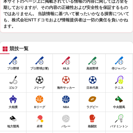
本サイトのページ上に掲載されている情報の内容に関しては万全を
期しておりますが、その内容の正確性および安全性を保証するもの
ではありません。 当該情報に基づいて被ったいかなる損害について
も、株式会社NTTドコモおよび情報提供者は一切の責任を負いかね
ます。
競技一覧
プロ野球
プロ野球(2軍)
MLB
高校野球
侍ジャパン
ゴルフ
Jリーグ
海外サッカー
日本代表
テニス
大相撲
Bリーグ
NBA
ラグビー
中央競馬
地方競馬
卓球
バレー
格闘技
バドミントン