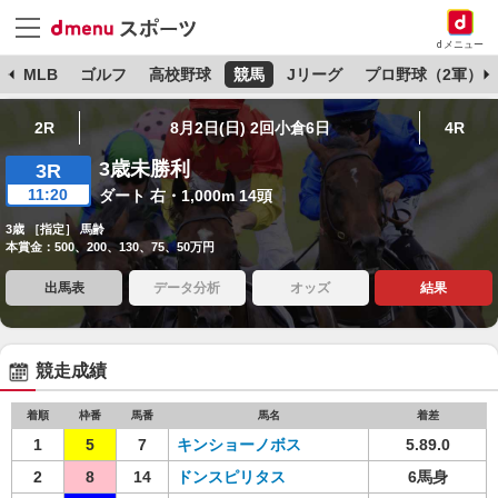
dメニュー
球
MLB
ゴルフ
高校野球
競馬
Jリーグ
プロ野球（2軍）
2R
8月2日(日) 2回小倉6日
4R
3歳未勝利
3R
11:20
ダート 右・1,000m 14頭
3歳 ［指定］ 馬齢
本賞金：500、200、130、75、50万円
出馬表
データ分析
オッズ
結果
競走成績
着順
枠番
馬番
馬名
着差
1
5
7
キンショーノボス
5.89.0
2
8
14
ドンスピリタス
6馬身