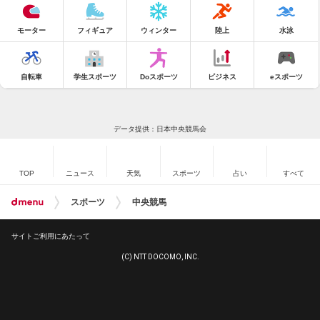
モーター
フィギュア
ウィンター
陸上
水泳
自転車
学生スポーツ
Doスポーツ
ビジネス
eスポーツ
データ提供：日本中央競馬会
TOP
ニュース
天気
スポーツ
占い
すべて
スポーツ
中央競馬
サイトご利用にあたって
(C) NTT DOCOMO, INC.