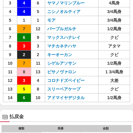
3
4
6
ヤマノマリンブルー
4馬身
4
4
5
ニシノオルティア
3/4馬身
5
1
1
モア
3/4馬身
6
7
12
パープルガルチ
1/2馬身
7
6
9
マックスハナレイ
クビ
8
3
3
マチカネチハヤ
アタマ
9
2
2
キーオーカン
クビ
10
7
11
シゲルアソサン
1/2馬身
11
8
13
ピサノヴァロン
1 3/4馬身
12
3
4
コロナドズベイビー
大差
13
5
8
スリーベアケープ
クビ
14
6
10
アドマイヤデジタル
1/2馬身
払戻金
種類
馬番
金額