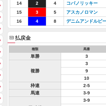
14
2
4
コパノリッキー
15
3
5
アスカノロマン
16
4
8
デニムアンドルビ
払戻金
種類
馬番
単勝
3
3
複勝
9
10
枠連
2-5
馬連
3-9
3-9