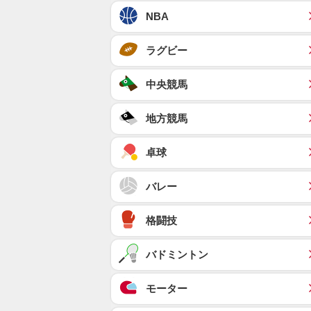
NBA
ラグビー
中央競馬
地方競馬
卓球
バレー
格闘技
バドミントン
モーター