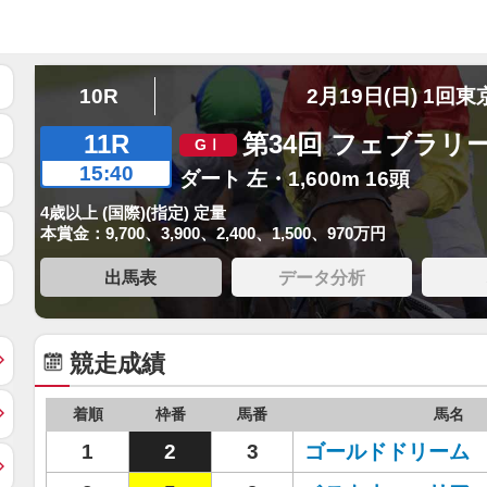
10R
2月19日(日) 1回東
11R
第34回 フェブラリ
15:40
ダート 左・1,600m 16頭
4歳以上 (国際)(指定) 定量
本賞金：9,700、3,900、2,400、1,500、970万円
出馬表
データ分析
競走成績
着順
枠番
馬番
馬名
1
2
3
ゴールドドリーム