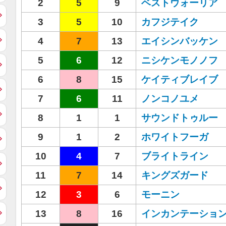
2
5
9
ベストウォーリア
3
5
10
カフジテイク
4
7
13
エイシンバッケン
5
6
12
ニシケンモノノフ
6
8
15
ケイティブレイブ
7
6
11
ノンコノユメ
8
1
1
サウンドトゥルー
9
1
2
ホワイトフーガ
10
4
7
ブライトライン
11
7
14
キングズガード
12
3
6
モーニン
13
8
16
インカンテーショ