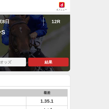
dメニュー
京8日
12R
ーS
オッズ
結果
着差
1.35.1