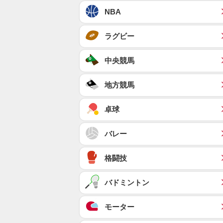
NBA
ラグビー
中央競馬
地方競馬
卓球
バレー
格闘技
バドミントン
モーター