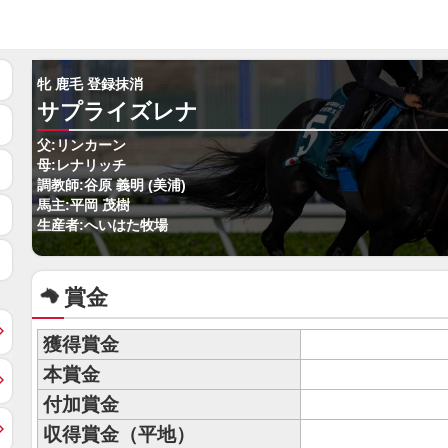
牝 鹿毛 登録抹消
サプライズレナ
父:リンカーン
母:レナリッチ
調教師:谷原 義明 (美浦)
馬主:平岡 茂樹
生産者:へいはた牧場
賞金
獲得賞金
本賞金
付加賞金
収得賞金（平地）